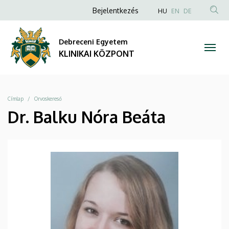
|
Ugrás
Anonim
NYELVVÁLAS
Bejelentkezés
HU
EN
DE
a
TAR
Felhasználói
KLINIKAI
tartalomra
KER
fiók
Debreceni Egyetem
KÖZPONT
menüje
KLINIKAI KÖZPONT
Morzsa
Címlap
Orvoskereső
Dr. Balku Nóra Beáta