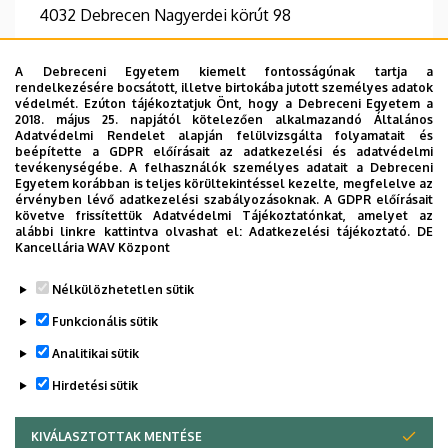
4032 Debrecen Nagyerdei körút 98
Épület, emelet, szobaszám
A Debreceni Egyetem kiemelt fontosságúnak tartja a
In Vitro Diagnosztikai Tömb, 3. emelet, 3.23.1
rendelkezésére bocsátott, illetve birtokába jutott személyes adatok
védelmét. Ezúton tájékoztatjuk Önt, hogy a Debreceni Egyetem a
2018. május 25. napjától kötelezően alkalmazandó Általános
Adatvédelmi Rendelet alapján felülvizsgálta folyamatait és
beépítette a GDPR előírásait az adatkezelési és adatvédelmi
tevékenységébe. A felhasználók személyes adatait a Debreceni
Információk
Egyetem korábban is teljes körültekintéssel kezelte, megfelelve az
érvényben lévő adatkezelési szabályozásoknak. A GDPR előírásait
követve frissítettük Adatvédelmi Tájékoztatónkat, amelyet az
Végzettség
Beszélt nyelvek
alábbi linkre kattintva olvashat el:
Adatkezelési tájékoztató.
DE
általános orvos
francia
angol
Kancellária WAV Központ
Nélkülözhetetlen sütik
Funkcionális sütik
Analitikai sütik
Hirdetési sütik
KIVÁLASZTOTTAK MENTÉSE
WITHDRAW CONSENT