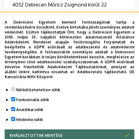
4032 Debrecen Móricz Zsigmond körút 22
Épület, emelet, szobaszám
A Debreceni Egyetem kiemelt fontosságúnak tartja a
Auguszta I. Tömb, 2. emelet
rendelkezésére bocsátott, illetve birtokába jutott személyes adatok
védelmét. Ezúton tájékoztatjuk Önt, hogy a Debreceni Egyetem a
2018. május 25. napjától kötelezően alkalmazandó Általános
Adatvédelmi Rendelet alapján felülvizsgálta folyamatait és
beépítette a GDPR előírásait az adatkezelési és adatvédelmi
tevékenységébe. A felhasználók személyes adatait a Debreceni
Információk
Egyetem korábban is teljes körültekintéssel kezelte, megfelelve az
érvényben lévő adatkezelési szabályozásoknak. A GDPR előírásait
követve frissítettük Adatvédelmi Tájékoztatónkat, amelyet az
Végzettség
Beszélt nyelvek
alábbi linkre kattintva olvashat el:
Adatkezelési tájékoztató.
DE
általános orvos
német
angol
Kancellária WAV Központ
Nélkülözhetetlen sütik
Funkcionális sütik
Analitikai sütik
Hirdetési sütik
KIVÁLASZTOTTAK MENTÉSE
WITHDRAW CONSENT