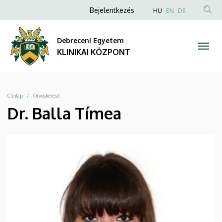
|
Ugrás
Anonim
NYELVVÁLAS
Bejelentkezés
HU
EN
DE
a
TAR
Felhasználói
KLINIKAI
tartalomra
KER
fiók
Debreceni Egyetem
KÖZPONT
menüje
KLINIKAI KÖZPONT
Morzsa
Címlap
Orvoskereső
Dr. Balla Tímea