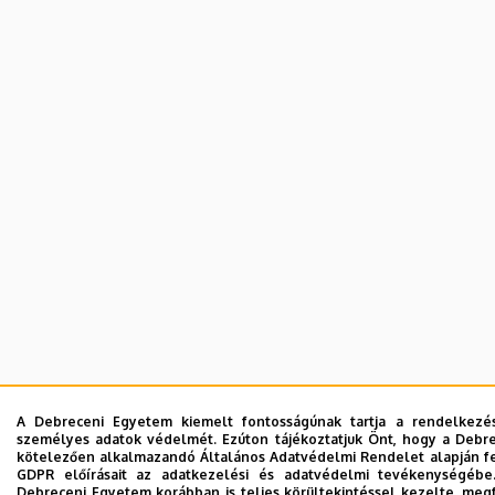
A Debreceni Egyetem kiemelt fontosságúnak tartja a rendelkezésér
személyes adatok védelmét. Ezúton tájékoztatjuk Önt, hogy a Debrec
kötelezően alkalmazandó Általános Adatvédelmi Rendelet alapján fel
GDPR előírásait az adatkezelési és adatvédelmi tevékenységébe
Debreceni Egyetem korábban is teljes körültekintéssel kezelte, meg