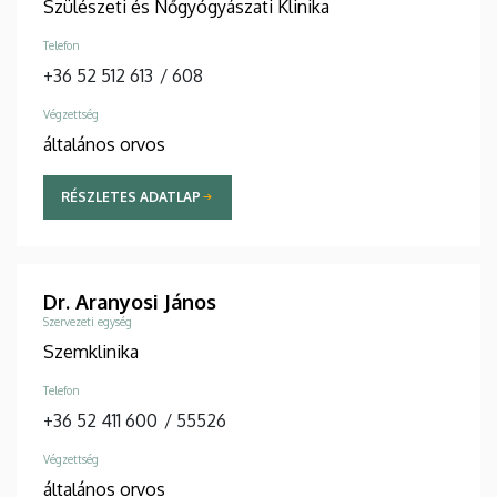
Szülészeti és Nőgyógyászati Klinika
Telefon
+36 52 512 613
/
608
Végzettség
általános orvos
RÉSZLETES ADATLAP
Dr. Aranyosi János
Szervezeti egység
Szemklinika
Telefon
+36 52 411 600
/
55526
Végzettség
általános orvos