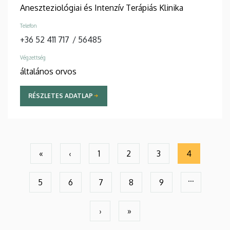
Aneszteziológiai és Intenzív Terápiás Klinika
Telefon
+36 52 411 717
/
56485
Végzettség
általános orvos
RÉSZLETES ADATLAP
Oldalszámozás
«
‹
1
2
3
4
Első
Előző
Page
Page
Page
Jelenlegi
oldal
oldal
oldal
…
5
6
7
8
9
Page
Page
Page
Page
Page
›
»
Következő
Utolsó
oldal
oldal