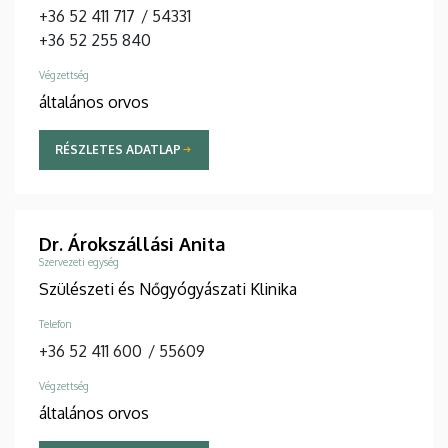
+36 52 411 717
/
54331
+36 52 255 840
Végzettség
általános orvos
RÉSZLETES ADATLAP
Dr. Árokszállási Anita
Szervezeti egység
Szülészeti és Nőgyógyászati Klinika
Telefon
+36 52 411 600
/
55609
Végzettség
általános orvos