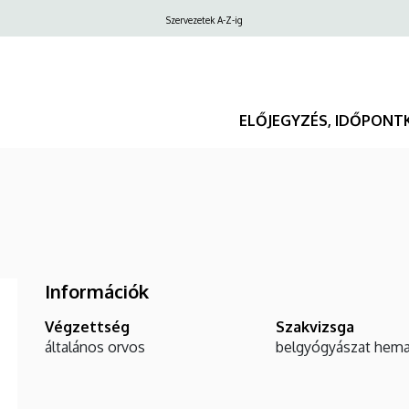
Felső
Szervezetek A-Z-ig
navigáció
ELŐJEGYZÉS, IDŐPONT
Információk
Végzettség
Szakvizsga
általános orvos
belgyógyászat
hema