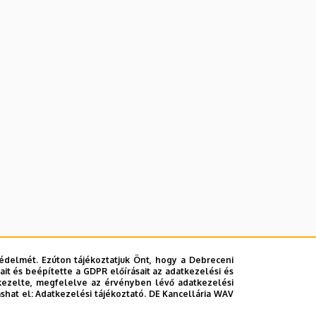
édelmét. Ezúton tájékoztatjuk Önt, hogy a Debreceni
it és beépítette a GDPR előírásait az adatkezelési és
kezelte, megfelelve az érvényben lévő adatkezelési
ashat el:
Adatkezelési tájékoztató.
DE Kancellária WAV