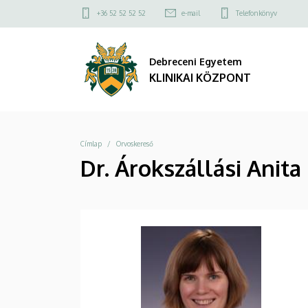
|
Ugrás
Felső
+36 52 52 52 52
e-mail
Telefonkönyv
a
kapcsolat
KLINIKAI
tartalomra
menü
Debreceni Egyetem
KÖZPONT
KLINIKAI KÖZPONT
Morzsa
Címlap
Orvoskereső
Dr. Árokszállási Anita