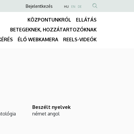
Anonim
NYELVVÁLASZTÓ
Bejelentkezés
HU
EN
DE
TARTALOM
Felhasználói
KÖZPONTUNKRÓL
ELLÁTÁS
KERESÉSE
fiók
BETEGEKNEK, HOZZÁTARTOZÓKNAK
menüje
Fő
KÉRÉS
ÉLŐ WEBKAMERA
REELS-VIDEÓK
navigáció
Beszélt nyelvek
tológia
német
angol