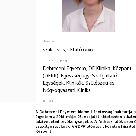
Beosztás
szakorvos,
oktató orvos
Szervezeti egység
Debreceni Egyetem, DE Klinikai Központ
(DEKK), Egészségügyi Szolgáltató
Egységek, Klinikák, Szülészeti és
Nőgyógyászati Klinika
Telefon
+36 52 411 600
/
55609
A Debreceni Egyetem kiemelt fontosságúnak tartja a
Egyetem a 2018. május 25. napjától kötelezően alkalm
Cím
adatvédelmi tevékenységébe. A felhasználók személ
szabályozásoknak. A GDPR előírásait követve frissítet
4032 Debrecen, Nagyerdei körút 98.
Központ