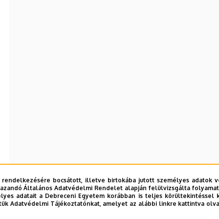
 rendelkezésére bocsátott, illetve birtokába jutott személyes adatok v
azandó Általános Adatvédelmi Rendelet alapján felülvizsgálta folyamata
yes adatait a Debreceni Egyetem korábban is teljes körültekintéssel 
tük Adatvédelmi Tájékoztatónkat, amelyet az alábbi linkre kattintva olv