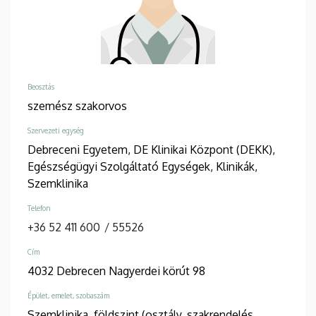
Beosztás
szemész szakorvos
Szervezeti egység
Debreceni Egyetem, DE Klinikai Központ (DEKK),
Egészségügyi Szolgáltató Egységek, Klinikák,
Szemklinika
Telefon
+36 52 411 600
/
55526
Cím
4032 Debrecen Nagyerdei körút 98
Épület, emelet, szobaszám
Szemklinika, földszint (osztály, szakrendelés,