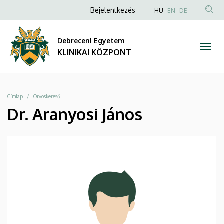
|
Ugrás
Anonim
NYELVVÁLAS
Bejelentkezés
HU
EN
DE
a
TAR
Felhasználói
KLINIKAI
tartalomra
KER
fiók
Debreceni Egyetem
KÖZPONT
menüje
KLINIKAI KÖZPONT
Morzsa
Címlap
Orvoskereső
Dr. Aranyosi János