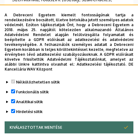
műtő)
A Debreceni Egyetem kiemelt fontosságúnak tartja a
rendelkezésére bocsátott, illetve birtokába jutott személyes adatok
TUDÓSTÉR WEBSITE
védelmét. Ezúton tájékoztatjuk Önt, hogy a Debreceni Egyetem a
2018. május 25. napjától kötelezően alkalmazandó Általános
Adatvédelmi Rendelet alapján felülvizsgálta folyamatait és
beépítette a GDPR előírásait az adatkezelési és adatvédelmi
tevékenységébe. A felhasználók személyes adatait a Debreceni
Információk
Egyetem korábban is teljes körültekintéssel kezelte, megfelelve az
érvényben lévő adatkezelési szabályozásoknak. A GDPR előírásait
követve frissítettük Adatvédelmi Tájékoztatónkat, amelyet az
Végzettség
Beszélt nyelvek
alábbi linkre kattintva olvashat el:
Adatkezelési tájékoztató.
DE
általános orvos
angol
Kancellária WAV Központ
Nélkülözhetetlen sütik
Funkcionális sütik
Analitikai sütik
Hirdetési sütik
KIVÁLASZTOTTAK MENTÉSE
WITHDRAW CONSENT
Adatvédelem
Adatkezelési nyilatkozat