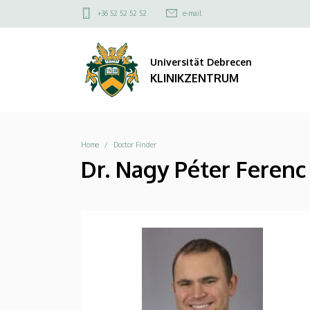
|
Direkt
Felső
+36 52 52 52 52
e-mail
zum
kapcsolat
KLINIKZENTRUM
Inhalt
menü
Universität Debrecen
KLINIKZENTRUM
Breadcrumb
Home
Doctor Finder
Dr. Nagy Péter Ferenc