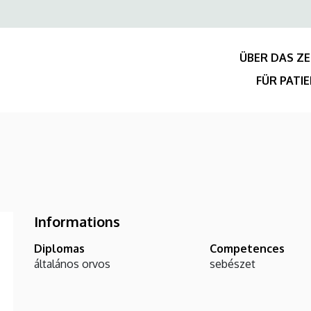
Felső
navigáció
ÜBER DAS Z
FÜR PATI
Informations
Diplomas
Competences
általános orvos
sebészet