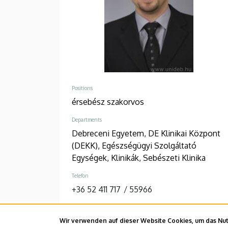
Positions
érsebész szakorvos
Departments
Debreceni Egyetem, DE Klinikai Központ
(DEKK), Egészségügyi Szolgáltató
Egységek, Klinikák, Sebészeti Klinika
Telefon
+36 52 411 717
/
55966
Adresse
4032 Debrecen, Móricz Zsigmond körút
Wir verwenden auf dieser Website Cookies, um das Nutz