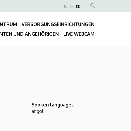
NYELVVÁLASZTÓ
HU
EN
DE
Anonim
TARTALOM
Felhasználói
KERESÉSE
ENTRUM
VERSORGUNGSEINRICHTUNGEN
fiók
Fő
menüje
ENTEN UND ANGEHÖRIGEN
LIVE WEBCAM
navigáció
Spoken languages
angol