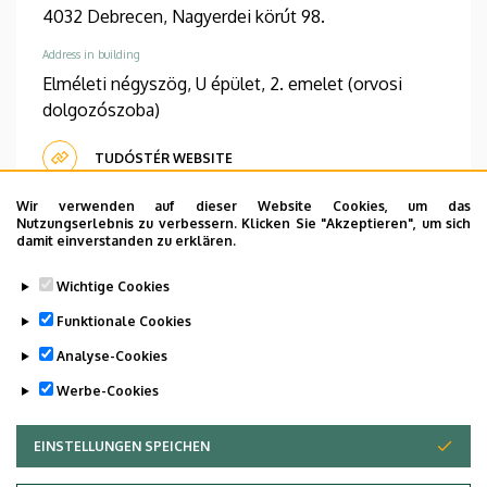
4032 Debrecen, Nagyerdei körút 98.
Address in building
Elméleti négyszög, U épület, 2. emelet (orvosi
dolgozószoba)
TUDÓSTÉR WEBSITE
Wir verwenden auf dieser Website Cookies, um das
Nutzungserlebnis zu verbessern. Klicken Sie "Akzeptieren", um sich
damit einverstanden zu erklären.
Informations
Wichtige Cookies
Diplomas
Competences
Funktionale Cookies
általános orvos
patológia
Analyse-Cookies
Werbe-Cookies
EINSTELLUNGEN SPEICHEN
ZUSTIMMUNG ZURÜCKZIEHEN