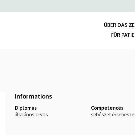
Felső
navigáció
ÜBER DAS Z
FÜR PATI
Informations
Diplomas
Competences
általános orvos
sebészet
érsebésze