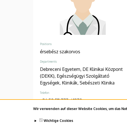
Positions
érsebész szakorvos
Departments
Debreceni Egyetem, DE Klinikai Központ
(DEKK), Egészségügyi Szolgáltató
Egységek, Klinikák, Sebészeti Klinika
Telefon
+36 52 511 777
/
1872
Wir verwenden auf dieser Website Cookies, um das Nutz
Adresse
4031 Debrecen, Bartók Béla út 2-26.
Wichtige Cookies