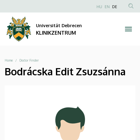
|
Direkt
NYELVVÁLAS
HU
EN
DE
zum
Anonim
TAR
KLINIKZENTRUM
Inhalt
Felhasználói
KER
Universität Debrecen
fiók
KLINIKZENTRUM
menüje
Breadcrumb
Home
Doctor Finder
Bodrácska Edit Zsuzsánna