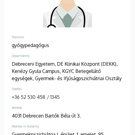
Positions
gyógypedagógus
Departments
Debreceni Egyetem, DE Klinikai Központ (DEKK),
Kenézy Gyula Campus, KGYC Betegellátó
egységek, Gyermek- és Ifjúságpszichiátriai Osztály
Telefon
+36 52 530 458
/
1345
Adresse
4031 Debrecen Bartók Béla út 3.
Address in building
Gyermekpszichiátria I. épület, 1. emelet, 95