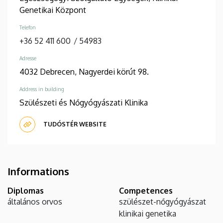
Genetikai Központ
Telefon
+36 52 411 600
/
54983
Adresse
4032 Debrecen, Nagyerdei körút 98.
Address in building
Szülészeti és Nőgyógyászati Klinika
TUDÓSTÉR WEBSITE
Informations
Diplomas
Competences
általános orvos
szülészet-nőgyógyászat
klinikai genetika