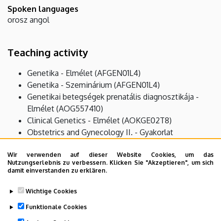
Spoken languages
orosz
angol
Teaching activity
Genetika - Elmélet (AFGEN01L4)
Genetika - Szeminárium (AFGEN01L4)
Genetikai betegségek prenatális diagnosztikája -
Elmélet (AOG557410)
Clinical Genetics - Elmélet (AOKGE02T8)
Obstetrics and Gynecology II. - Gyakorlat
(AOSZU09T8)
Szülészet-nőgyógyászat II. - Gyakorlat (AOSZU10A8)
Wir verwenden auf dieser Website Cookies, um das
Nutzungserlebnis zu verbessern. Klicken Sie "Akzeptieren", um sich
damit einverstanden zu erklären.
Research activity
Wichtige Cookies
Funktionale Cookies
Prenatális diagnosztika