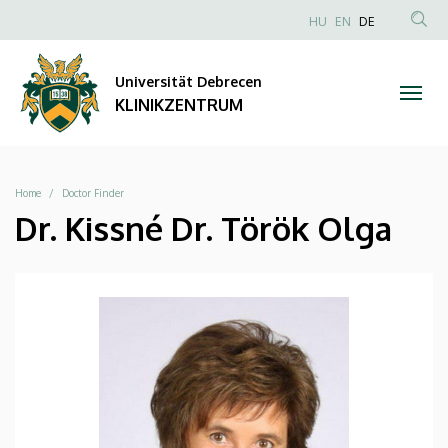
|
Direkt
NYELVVÁLAS
HU
EN
DE
zum
Anonim
TAR
KLINIKZENTRUM
Inhalt
Felhasználói
KER
Universität Debrecen
fiók
KLINIKZENTRUM
menüje
Breadcrumb
Home
Doctor Finder
Dr. Kissné Dr. Török Olga