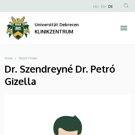
|
Direkt
NYELVVÁLAS
HU
EN
DE
zum
Anonim
TAR
KLINIKZENTRUM
Inhalt
Felhasználói
KER
Universität Debrecen
fiók
KLINIKZENTRUM
menüje
Breadcrumb
Home
Doctor Finder
Dr. Szendreyné Dr. Petró
Gizella