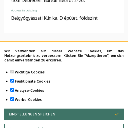
4031 Debrecen, Bartók Béla út 2-26.
Address in building
Belgyógyászati Klinika, D épület, földszint
Informations
Wir verwenden auf dieser Website Cookies, um das
Nutzungserlebnis zu verbessern. Klicken Sie "Akzeptieren", um sich
Diplomas
Competences
damit einverstanden zu erklären.
általános orvos
belgyógyászat
Wichtige Cookies
Spoken languages
Funktionale Cookies
angol
Analyse-Cookies
Werbe-Cookies
EINSTELLUNGEN SPEICHEN
ZUSTIMMUNG ZURÜCKZIEHEN