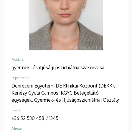
Positions
gyermek- és ifjúsági pszichiátria szakorvosa
Departments
Debreceni Egyetem, DE Klinikai Központ (DEKK),
Kenézy Gyula Campus, KGYC Betegellátó
egységek, Gyermek- és Ifjúságpszichiátriai Osztály
Telefon
+36 52 530 458
/
1345
Adresse