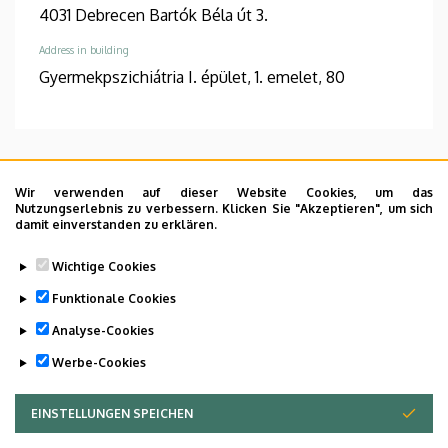
4031 Debrecen Bartók Béla út 3.
Address in building
Gyermekpszichiátria I. épület, 1. emelet, 80
Informations
Wir verwenden auf dieser Website Cookies, um das
Nutzungserlebnis zu verbessern. Klicken Sie "Akzeptieren", um sich
Diplomas
Competences
damit einverstanden zu erklären.
általános orvos
rezidens
Wichtige Cookies
Spoken languages
Funktionale Cookies
angol
Analyse-Cookies
Werbe-Cookies
EINSTELLUNGEN SPEICHEN
ZUSTIMMUNG ZURÜCKZIEHEN