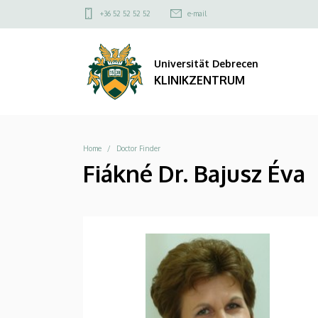
|
Direkt
Felső
+36 52 52 52 52
e-mail
zum
kapcsolat
KLINIKZENTRUM
Inhalt
menü
Universität Debrecen
KLINIKZENTRUM
Breadcrumb
Home
Doctor Finder
Fiákné Dr. Bajusz Éva