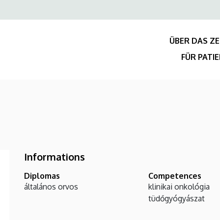
Felső
navigáció
ÜBER DAS Z
FÜR PATI
Informations
Diplomas
Competences
általános orvos
klinikai onkológia
tüdőgyógyászat