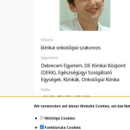
Positions
klinikai onkológiai szakorvos
Departments
Debreceni Egyetem, DE Klinikai Központ
(DEKK), Egészségügyi Szolgáltató
Egységek, Klinikák, Onkológiai Klinika
Telefon
+36 52 411 600
/
59449
Wir verwenden auf dieser Website Cookies, um das Nutz
Adresse
4032 Debrecen Nagyerdei körút 98
Wichtige Cookies
Address in building
Funktionale Cookies