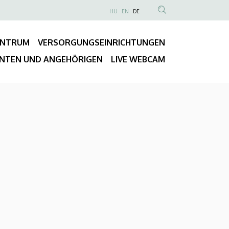
NYELVVÁLASZTÓ
HU
EN
DE
Anonim
TARTALOM
Felhasználói
KERESÉSE
ENTRUM
VERSORGUNGSEINRICHTUNGEN
fiók
Fő
menüje
ENTEN UND ANGEHÖRIGEN
LIVE WEBCAM
navigáció