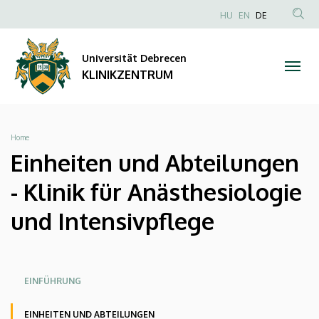
Einheiten
Direkt
NYELVVÁLAS
HU
EN
DE
zum
Anonim
TAR
und
Inhalt
Felhasználói
KER
Universität Debrecen
Abteilungen
fiók
KLINIKZENTRUM
menüje
-
Klinik
Breadcrumb
Home
für
Einheiten und Abteilungen
Anästhesiologie
- Klinik für Anästhesiologie
und
und Intensivpflege
Intensivpflege
|
Oldalmenü
Oldalmenü
Oldalmenü
EINFÜHRUNG
KK
KK
KK
KLINIKZENTRUM
EINHEITEN UND ABTEILUNGEN