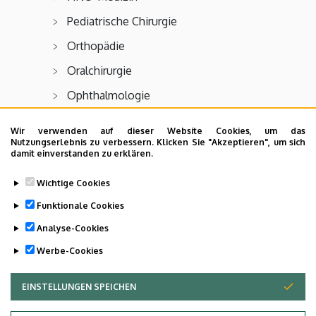
Pediatrische Chirurgie
Orthopädie
Oralchirurgie
Ophthalmologie
Geburtshilfe und Gynäkologie
Wir verwenden auf dieser Website Cookies, um das
Nutzungserlebnis zu verbessern. Klicken Sie "Akzeptieren", um sich
Pulmonologie
damit einverstanden zu erklären.
Urologie
Wichtige Cookies
Funktionale Cookies
Analyse-Cookies
Last update:
2023. 04. 13. 08:09
Werbe-Cookies
EINSTELLUNGEN SPEICHEN
ZUSTIMMUNG ZURÜCKZIEHEN