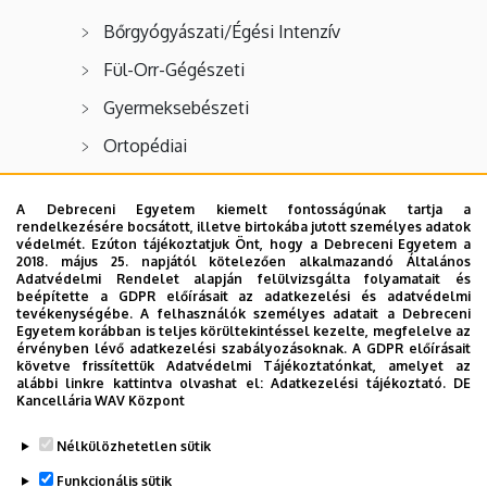
Bőrgyógyászati/Égési Intenzív
Fül-Orr-Gégészeti
Gyermeksebészeti
Ortopédiai
Szájsebészeti
A Debreceni Egyetem kiemelt fontosságúnak tartja a
Szemklinika
rendelkezésére bocsátott, illetve birtokába jutott személyes adatok
védelmét. Ezúton tájékoztatjuk Önt, hogy a Debreceni Egyetem a
Szülészeti és nőgyógyászati
2018. május 25. napjától kötelezően alkalmazandó Általános
Adatvédelmi Rendelet alapján felülvizsgálta folyamatait és
Tüdőgyógyászati
beépítette a GDPR előírásait az adatkezelési és adatvédelmi
tevékenységébe. A felhasználók személyes adatait a Debreceni
Egyetem korábban is teljes körültekintéssel kezelte, megfelelve az
Urológiai
érvényben lévő adatkezelési szabályozásoknak. A GDPR előírásait
követve frissítettük Adatvédelmi Tájékoztatónkat, amelyet az
alábbi linkre kattintva olvashat el:
Adatkezelési tájékoztató.
DE
Kancellária WAV Központ
Legutóbb frissítve:
2022. 01. 13. 11:06
Nélkülözhetetlen sütik
Funkcionális sütik