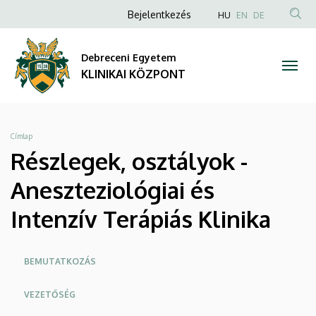
Részlegek,
Ugrás
Anonim
NYELVVÁLAS
Bejelentkezés
HU
EN
DE
a
TAR
Felhasználói
osztályok
tartalomra
KER
fiók
Debreceni Egyetem
-
menüje
KLINIKAI KÖZPONT
Aneszteziológiai
és
Morzsa
Címlap
Intenzív
Részlegek, osztályok -
Terápiás
Aneszteziológiai és
Klinika
Intenzív Terápiás Klinika
|
Oldalmenü
BEMUTATKOZÁS
KLINIKAI
KK
VEZETŐSÉG
KÖZPONT