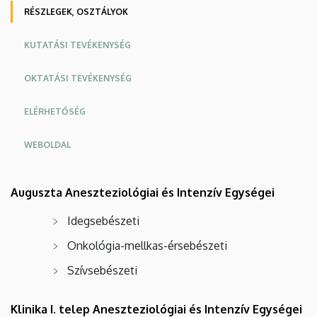
RÉSZLEGEK, OSZTÁLYOK
KUTATÁSI TEVÉKENYSÉG
OKTATÁSI TEVÉKENYSÉG
ELÉRHETŐSÉG
WEBOLDAL
Oldalmenü
Oldalmenü
Auguszta Aneszteziológiai és Intenzív Egységei
KK
KK
Angol
Német
Idegsebészeti
Onkológia-mellkas-érsebészeti
Szívsebészeti
Klinika I. telep Aneszteziológiai és Intenzív Egységei