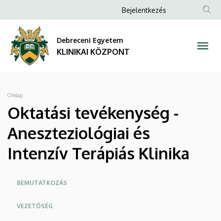
Oktatási
Ugrás
Anonim
Bejelentkezés
a
NYELV
TAR
Felhasználói
tevékenység
tartalomra
KER
fiók
Debreceni Egyetem
-
menüje
KLINIKAI KÖZPONT
Aneszteziológiai
és
Morzsa
Címlap
Intenzív
Oktatási tevékenység -
Terápiás
Aneszteziológiai és
Klinika
Intenzív Terápiás Klinika
|
Oldalmenü
BEMUTATKOZÁS
KLINIKAI
KK
VEZETŐSÉG
KÖZPONT