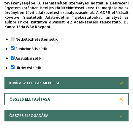
Magyar és angol nyelvű általános orvosképzés
tevékenységébe. A felhasználók személyes adatait a Debreceni
Egyetem korábban is teljes körültekintéssel kezelte, megfelelve az
Mentőtisztképzés
érvényben lévő adatkezelési szabályozásoknak. A GDPR előírásait
követve frissítettük Adatvédelmi Tájékoztatónkat, amelyet az
Ráépített intenzívterápiás-szakorvosképzés
alábbi linkre kattintva olvashat el:
Adatkezelési tájékoztató.
DE
Kancellária WAV Központ
Legutóbb frissítve:
2022. 01. 13. 11:08
Nélkülözhetetlen sütik
Funkcionális sütik
Analitikai sütik
Hirdetési sütik
KIVÁLASZTOTTAK MENTÉSE
WITHDRAW CONSENT
Adatvédelem
Adatkezelési nyilatkozat
Akadálymentesítési nyilatkozat
ÖSSZES ELUTASÍTÁSA
Impresszum
ÖSSZES ELFOGADÁSA
Copyright © 2026 Unideb