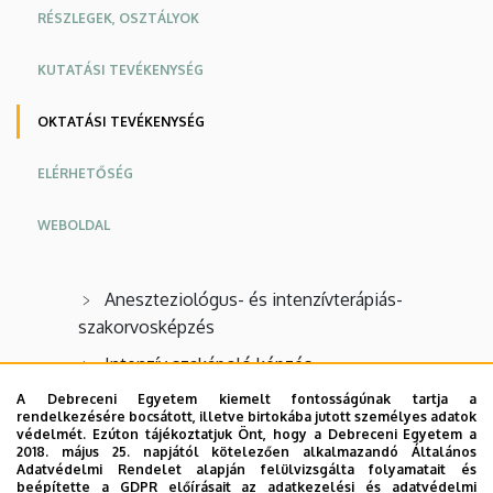
RÉSZLEGEK, OSZTÁLYOK
KUTATÁSI TEVÉKENYSÉG
OKTATÁSI TEVÉKENYSÉG
ELÉRHETŐSÉG
WEBOLDAL
Aneszteziológus- és intenzívterápiás-
szakorvosképzés
Intenzív szakápoló képzés
A Debreceni Egyetem kiemelt fontosságúnak tartja a
Kötelező folyamatos továbbképzés
rendelkezésére bocsátott, illetve birtokába jutott személyes adatok
aneszteziológia- és intenzívterápiás-szakorvosok
védelmét. Ezúton tájékoztatjuk Önt, hogy a Debreceni Egyetem a
2018. május 25. napjától kötelezően alkalmazandó Általános
részére
Adatvédelmi Rendelet alapján felülvizsgálta folyamatait és
beépítette a GDPR előírásait az adatkezelési és adatvédelmi