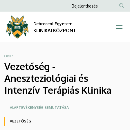
Vezetőség
Ugrás
Anonim
Bejelentkezés
a
NYELV
TAR
Felhasználói
-
tartalomra
KER
fiók
Debreceni Egyetem
Aneszteziológiai
menüje
KLINIKAI KÖZPONT
és
Intenzív
Morzsa
Címlap
Terápiás
Vezetőség -
Klinika
Aneszteziológiai és
|
Intenzív Terápiás Klinika
KLINIKAI
Oldalmenü
ALAPTEVÉKENYSÉG BEMUTATÁSA
KÖZPONT
KK
VEZETŐSÉG