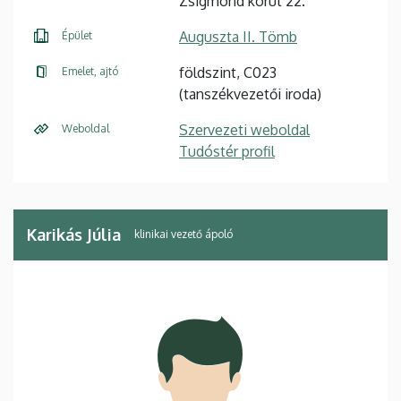
Zsigmond körút 22.
Auguszta II. Tömb
Épület
földszint, C023
Emelet, ajtó
(tanszékvezetői iroda)
Szervezeti weboldal
Weboldal
Tudóstér profil
Karikás Júlia
klinikai vezető ápoló