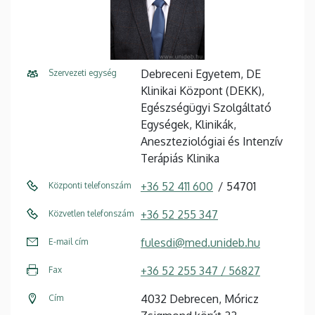
Debreceni Egyetem, DE
Szervezeti egység
Klinikai Központ (DEKK),
Egészségügyi Szolgáltató
Egységek, Klinikák,
Aneszteziológiai és Intenzív
Terápiás Klinika
+36 52 411 600
54701
Központi telefonszám
+36 52 255 347
Közvetlen telefonszám
fulesdi@med.unideb.hu
E-mail cím
+36 52 255 347 / 56827
Fax
4032 Debrecen, Móricz
Cím