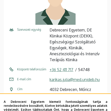
Debreceni Egyetem, DE
Szervezeti egység
Klinikai Központ (DEKK),
Egészségügyi Szolgáltató
Egységek, Klinikák,
Aneszteziológiai és Intenzív
Terápiás Klinika
+36 52 411 717
54748
Központi telefonszám
karikas.julia@med.unideb.hu
E-mail cím
4032 Debrecen, Móricz
Cím
Zsigmond körút 22.
A Debreceni Egyetem kiemelt fontosságúnak tartja a
Auguszta II. Tömb
Épület
rendelkezésére bocsátott, illetve birtokába jutott személyes adatok
védelmét. Ezúton tájékoztatjuk Önt, hogy a Debreceni Egyetem a