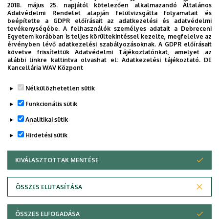
2018. május 25. napjától kötelezően alkalmazandó Általános
1. emelet
Emelet, ajtó
Adatvédelmi Rendelet alapján felülvizsgálta folyamatait és
beépítette a GDPR előírásait az adatkezelési és adatvédelmi
Szervezeti weboldal
Weboldal
tevékenységébe. A felhasználók személyes adatait a Debreceni
Egyetem korábban is teljes körültekintéssel kezelte, megfelelve az
érvényben lévő adatkezelési szabályozásoknak. A GDPR előírásait
követve frissítettük Adatvédelmi Tájékoztatónkat, amelyet az
alábbi linkre kattintva olvashat el:
Adatkezelési tájékoztató.
DE
Kancellária WAV Központ
Legutóbb frissítve:
2021. 09. 29. 13:23
Nélkülözhetetlen sütik
Funkcionális sütik
Analitikai sütik
Hirdetési sütik
KIVÁLASZTOTTAK MENTÉSE
WITHDRAW CONSENT
Adatvédelem
Adatkezelési nyilatkozat
Akadálymentesítési nyilatkozat
ÖSSZES ELUTASÍTÁSA
Impresszum
ÖSSZES ELFOGADÁSA