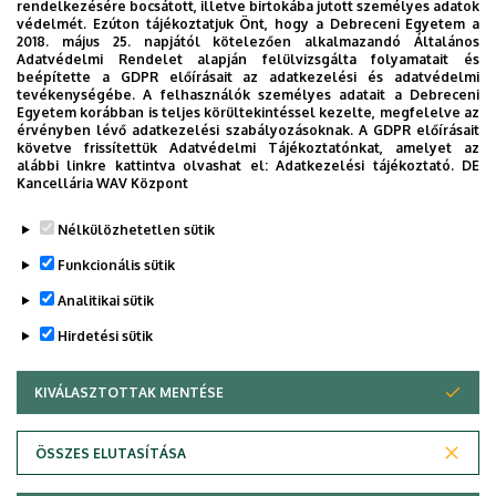
experimentális)
rendelkezésére bocsátott, illetve birtokába jutott személyes adatok
védelmét. Ezúton tájékoztatjuk Önt, hogy a Debreceni Egyetem a
Szepszis (klinikai és experimentális kutatás)
2018. május 25. napjától kötelezően alkalmazandó Általános
Adatvédelmi Rendelet alapján felülvizsgálta folyamatait és
Szívsebészeti anesztézia
beépítette a GDPR előírásait az adatkezelési és adatvédelmi
tevékenységébe. A felhasználók személyes adatait a Debreceni
Egyetem korábban is teljes körültekintéssel kezelte, megfelelve az
Szuggesztiók alkalmazása az anesztéziában
érvényben lévő adatkezelési szabályozásoknak. A GDPR előírásait
követve frissítettük Adatvédelmi Tájékoztatónkat, amelyet az
alábbi linkre kattintva olvashat el:
Adatkezelési tájékoztató.
DE
https://aitt.unideb.hu/node/667
Kancellária WAV Központ
Legutóbb frissítve:
2025. 04. 09. 14:26
Nélkülözhetetlen sütik
Funkcionális sütik
Analitikai sütik
Hirdetési sütik
KIVÁLASZTOTTAK MENTÉSE
WITHDRAW CONSENT
Adatvédelem
Adatkezelési nyilatkozat
Akadálymentesítési nyilatkozat
ÖSSZES ELUTASÍTÁSA
Impresszum