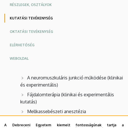
RÉSZLEGEK, OSZTÁLYOK
KUTATÁSI TEVÉKENYSÉG
OKTATÁSI TEVÉKENYSÉG
ELÉRHETŐSÉG
WEBOLDAL
A neuromuszkuláris junkció működése (klinikai
és experimentális)
Fájdalomterápia (klinikai és experimentális
kutatás)
Mellkassebészeti anesztézia
Neuroanesztézia és neruointenzív (klinikai és
A Debreceni Egyetem kiemelt fontosságúnak tartja a