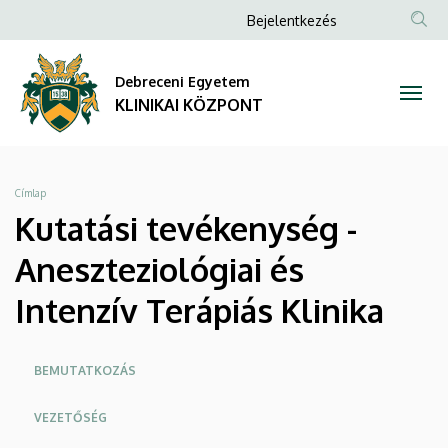
Kutatási
Ugrás
Anonim
Bejelentkezés
a
NYELV
TAR
Felhasználói
tevékenység
tartalomra
KER
fiók
Debreceni Egyetem
-
menüje
KLINIKAI KÖZPONT
Aneszteziológiai
és
Morzsa
Címlap
Intenzív
Kutatási tevékenység -
Terápiás
Aneszteziológiai és
Klinika
Intenzív Terápiás Klinika
|
Oldalmenü
BEMUTATKOZÁS
KLINIKAI
KK
VEZETŐSÉG
KÖZPONT