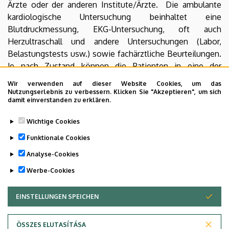
Ärzte oder der anderen Institute/Ärzte. Die ambulante
kardiologische Untersuchung beinhaltet eine
Blutdruckmessung, EKG-Untersuchung, oft auch
Herzultraschall und andere Untersuchungen (Labor,
Belastungstests usw.) sowie fachärztliche Beurteilungen.
Je nach Zustand können die Patienten in eine der
kardiologischen subspezialisierten Fachambulanzen
Wir verwenden auf dieser Website Cookies, um das
überwiesen werden, wie z.B. Herzinsuffizienz,
Nutzungserlebnis zu verbessern. Klicken Sie "Akzeptieren", um sich
damit einverstanden zu erklären.
Herzrhythmusstörungen und Herzschrittmacher,
Diabetologie, strukturelle Herzerkrankungen,
Wichtige Cookies
Onkokardiologie, pulmonale Hypertonie,
Funktionale Cookies
Sportkardiologie, Schwangerschaftskardiologie.
Analyse-Cookies
Last update:
2023. 03. 31. 10:52
Werbe-Cookies
EINSTELLUNGEN SPEICHEN
ZUSTIMMUNG ZURÜCKZIEHEN
ÖSSZES ELUTASÍTÁSA