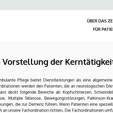
Felső
navigáció
ÜBER DAS Z
FÜR PATI
- Vorstellung der Kerntätigke
mbulante Pflege bietet Dienstleistungen als eine allgemei
dinationen werden den Patienten, die an neurologischen Erk
anz deckt folgende Bereiche ab: Kopfschmerzen, Schwindel, 
psie, Multiple Sklerose, Bewegungsstörungen, Parkinson-K
nkungen, die zur Demenz führen. Wenn Patienten eine speziel
ch an unsere Fachordination richten. Die Fachordinationen umf