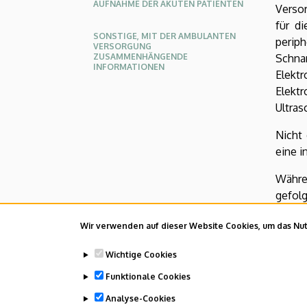
AUFNAHME DER AKUTEN PATIENTEN
Verso
für d
SONSTIGE, MIT DER AMBULANTEN
perip
VERSORGUNG
ZUSAMMENHÄNGENDE
Schna
INFORMATIONEN
Elekt
Elek
Ultras
Nicht
eine 
Währe
gefolg
je na
Wir verwenden auf dieser Website Cookies, um das Nutz
Behan
Wichtige Cookies
Last u
Funktionale Cookies
Analyse-Cookies