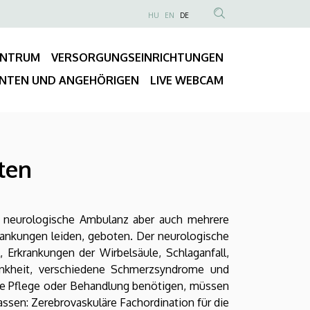
NYELVVÁLASZTÓ
HU
EN
DE
Anonim
TARTALOM
Felhasználói
KERESÉSE
ENTRUM
VERSORGUNGSEINRICHTUNGEN
fiók
Fő
menüje
ENTEN UND ANGEHÖRIGEN
LIVE WEBCAM
navigáció
iten
ne neurologische Ambulanz aber auch mehrere
rankungen leiden, geboten. Der neurologische
Erkrankungen der Wirbelsäule, Schlaganfall,
rankheit, verschiedene Schmerzsyndrome und
le Pflege oder Behandlung benötigen, müssen
assen: Zerebrovaskuläre Fachordination für die