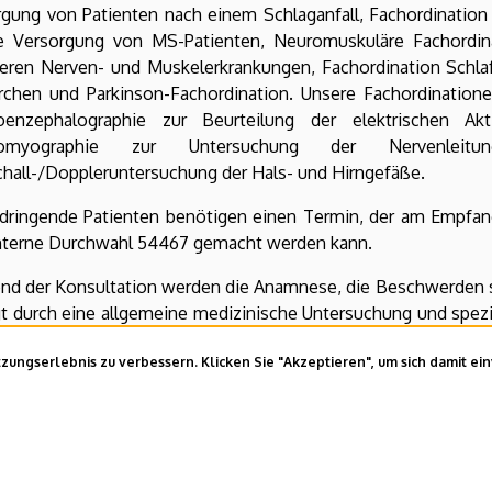
rgung von Patienten nach einem Schlaganfall, Fachordination
ie Versorgung von MS-Patienten, Neuromuskuläre Fachordin
heren Nerven- und Muskelerkrankungen, Fachordination Schla
rchen und Parkinson-Fachordination. Unsere Fachordination
roenzephalographie zur Beurteilung der elektrischen Akt
tromyographie zur Untersuchung der Nervenleit
chall-/Doppleruntersuchung der Hals- und Hirngefäße.
 dringende Patienten benötigen einen Termin, der am Empfang
interne Durchwahl 54467 gemacht werden kann.
nd der Konsultation werden die Anamnese, die Beschwerden s
t durch eine allgemeine medizinische Untersuchung und spez
ch den Erkrankungen, weitere Untersuchungen können
ungserlebnis zu verbessern. Klicken Sie "Akzeptieren", um sich damit ei
dlungsverlauf kann entschieden werden.
pdate:
2023. 03. 31. 11:27