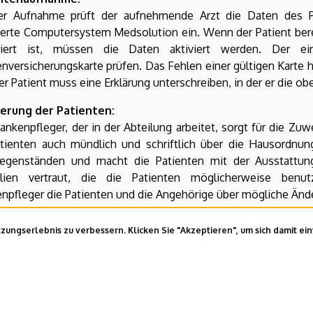
er Aufnahme prüft der aufnehmende Arzt die Daten des Pa
ierte Computersystem Medsolution ein. Wenn der Patient bere
triert ist, müssen die Daten aktiviert werden. Der e
nversicherungskarte prüfen. Das Fehlen einer gültigen Karte h
er Patient muss eine Erklärung unterschreiben, in der er die o
ierung der Patienten:
ankenpfleger, der in der Abteilung arbeitet, sorgt für die Zuw
atienten auch mündlich und schriftlich über die Hausordnu
egenständen und macht die Patienten mit der Ausstattu
ilien vertraut, die die Patienten möglicherweise benut
npfleger die Patienten und die Angehörige über mögliche Än
ilitationsleistungen werden auch Patienten ohne ungarische
ungserlebnis zu verbessern. Klicken Sie "Akzeptieren", um sich damit ei
um für Selbstzahler der Universität Debrecen geboten. 
suchungs- und Behandlungsplans berechnet.
pdate:
2023. 04. 27. 09:31