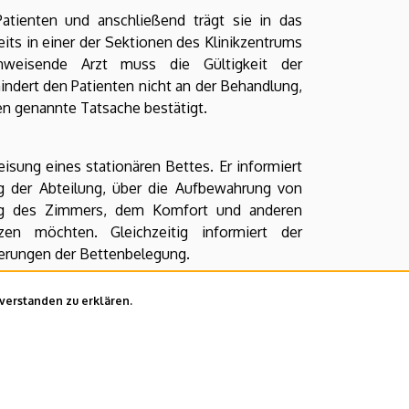
tienten und anschließend trägt sie in das
its in einer der Sektionen des Klinikzentrums
inweisende Arzt muss die Gültigkeit der
indert den Patienten nicht an der Behandlung,
ben genannte Tatsache bestätigt.
eisung eines stationären Bettes. Er informiert
ng der Abteilung, über die Aufbewahrung von
ng des Zimmers, dem Komfort und anderen
zen möchten. Gleichzeitig informiert der
derungen der Bettenbelegung.
n Versicherungsschutz über das Medizinische
nverstanden zu erklären.
Die Gebühren werden auf der Grundlage des