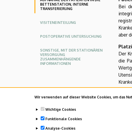
die
BETTENSTATION, INTERNE
Bei d
TRANSFERIERUNG
integr
Bettenstation,
regis
VISITENEINTEILUNG
Kranke
interne
aber d
POSTOPERATIVE UNTERSUCHUNG
Transferierung
Platz
SONSTIGE, MIT DER STATIONÄREN
|
Der Kr
VERSORGUNG
ZUSAMMENHÄNGENDE
die P
INFORMATIONEN
KLINIKZENTRUM
Wertg
Utens
Kranke
Rehab
Wir verwenden auf dieser Website Cookies, um das Nutz
Zentr
Unter
Wichtige Cookies
Funktionale Cookies
Last u
Analyse-Cookies