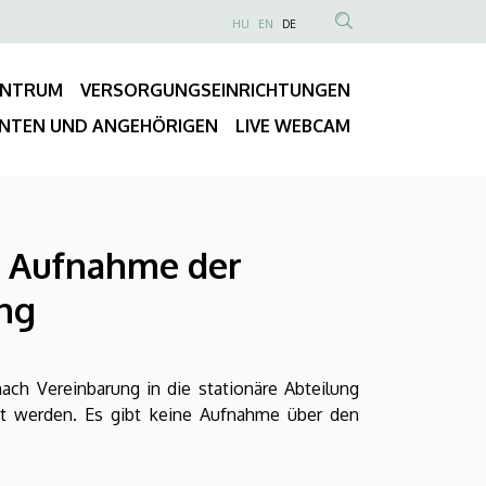
NYELVVÁLASZTÓ
HU
EN
DE
Anonim
TARTALOM
Felhasználói
KERESÉSE
ENTRUM
VERSORGUNGSEINRICHTUNGEN
fiók
Fő
menüje
ENTEN UND ANGEHÖRIGEN
LIVE WEBCAM
navigáció
 - Aufnahme der
ung
ach Vereinbarung in die stationäre Abteilung
t werden. Es gibt keine Aufnahme über den