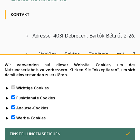
KONTAKT
Adresse: 4031 Debrecen, Bartók Béla út 2-26.
Weißer Sektor, Gebäude mit 3
Obergeschossen
Wir verwenden auf dieser Website Cookies, um das
Nutzungserlebnis zu verbessern. Klicken Sie "Akzeptieren", um sich
Telefonnummer: +36 52 511 777
damit einverstanden zu erklären.
Fax: +36 52 511 852
Wichtige Cookies
E-Mail:
fpszichiatria@kenezykorhaz.hu
Funktionale Cookies
Analyse-Cookies
Last update:
2023. 05. 25. 10:43
Werbe-Cookies
EINSTELLUNGEN SPEICHEN
ZUSTIMMUNG ZURÜCKZIEHEN