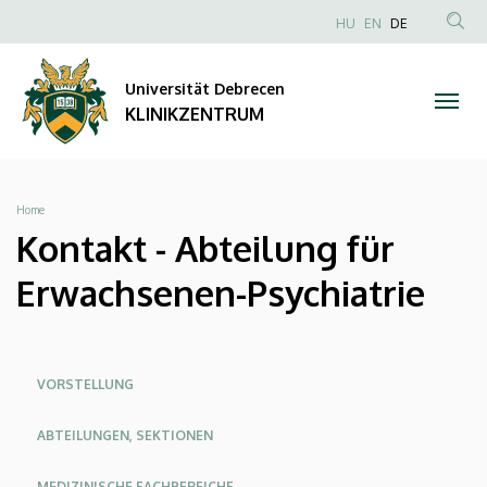
Kontakt
Direkt
NYELVVÁLAS
HU
EN
DE
zum
Anonim
TAR
-
Inhalt
Felhasználói
KER
Universität Debrecen
Abteilung
fiók
KLINIKZENTRUM
menüje
für
Erwachsenen-
Breadcrumb
Home
Psychiatrie
Kontakt - Abteilung für
|
Erwachsenen-Psychiatrie
KLINIKZENTRUM
Oldalmenü
Oldalmenu
Oldalmenü
VORSTELLUNG
KEK
KEK
KEK
ABTEILUNGEN, SEKTIONEN
Angol
Német
MEDIZINISCHE FACHBEREICHE