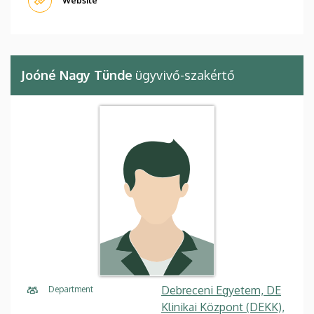
Website
Joóné Nagy Tünde
ügyvivő-szakértő
Debreceni Egyetem, DE
Department
Klinikai Központ (DEKK),