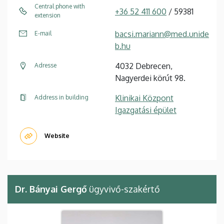
Central phone with
+36 52 411 600
/ 59381
extension
bacsi.mariann@med.unide
E-mail
b.hu
4032 Debrecen,
Adresse
Nagyerdei körút 98.
Klinikai Központ
Address in building
Igazgatási épület
Website
Dr. Bányai Gergő
ügyvivő-szakértő