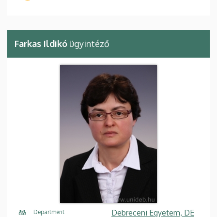
Farkas Ildikó
ügyintéző
Debreceni Egyetem, DE
Department