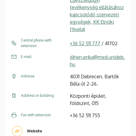
tevékenység ellátásához
kapcsolódó szervezeti
egységek, KK Elnöki
Hivatal
Central phone with
+36 52 511 777
/ 41702
extension
dihen.erika@med.unideb.
E-mail
hu
4031 Debrecen, Bartók
Adresse
Béla út 2-26.
Központi épület,
Address in building
földszint, 015
+36 52 511 755
Fax with extension
Website