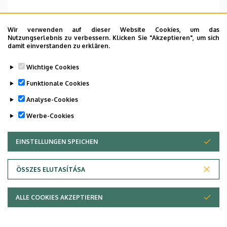
Wir verwenden auf dieser Website Cookies, um das
Nutzungserlebnis zu verbessern. Klicken Sie "Akzeptieren", um sich
dr. Juhász Ágota
ügyvivő-szakértő (jogász)
damit einverstanden zu erklären.
Wichtige Cookies
Funktionale Cookies
Analyse-Cookies
Werbe-Cookies
EINSTELLUNGEN SPEICHEN
ZUSTIMMUNG ZURÜCKZIEHEN
ÖSSZES ELUTASÍTÁSA
ALLE COOKIES AKZEPTIEREN
Debreceni Egyetem, DE
Department
Klinikai Központ (DEKK),