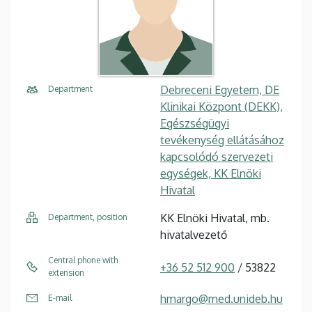
Debreceni Egyetem, DE
Department
Klinikai Központ (DEKK),
Egészségügyi
tevékenység ellátásához
kapcsolódó szervezeti
egységek, KK Elnöki
Hivatal
KK Elnöki Hivatal, mb.
Department, position
hivatalvezető
Central phone with
+36 52 512 900
/ 53822
extension
hmargo@med.unideb.hu
E-mail