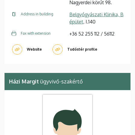
Nagyerdei körút 98.
Belgyógyászati Klinika, B
Address in building
épület
, I.140
+36 52 255 112 / 56112
Fax with extension
Website
Tudóstér profile
Házi Margit
ügyvivő-szakértő