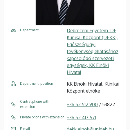
Debreceni Egyetem, DE
Department
Klinikai Központ (DEKK),
Egészségügyi
tevékenység ellátásához
kapcsolódó szervezeti
egységek, KK Elnöki
Hivatal
KK Elnöki Hivatal, Klinikai
Department, position
Központ elnöke
Central phone with
+36 52 512 900
/ 53822
extension
+36 52 417 571
Private phone with extension
dekk.elnok@unideb.hu
E-mail