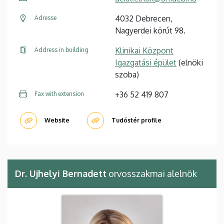
4032 Debrecen,
Adresse
Nagyerdei körút 98.
Klinikai Központ
Address in building
Igazgatási épület
(elnöki
szoba)
+36 52 419 807
Fax with extension
Website
Tudóstér profile
Dr. Ujhelyi Bernadett
orvosszakmai alelnök