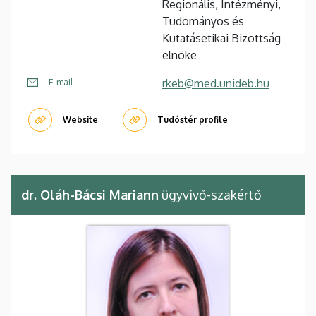
Regionális, Intézményi,
Tudományos és
Kutatásetikai Bizottság
elnöke
rkeb@med.unideb.hu
E-mail
Website
Tudóstér profile
dr. Oláh-Bácsi Mariann
ügyvivő-szakértő