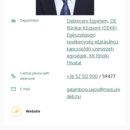
Debreceni Egyetem, DE
Department
Klinikai Központ (DEKK),
Egészségügyi
tevékenység ellátásához
kapcsolódó szervezeti
egységek, KK Elnöki
Hivatal
Central phone with
+36 52 512 900
/ 59477
extension
galambosi.lajos@med.uni
E-mail
deb.hu
Website