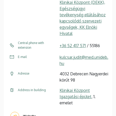
Klinikai Központ (DEKK),
Egészségügyi
tevékenység ellátásához
kapcsolódó szervezeti
egységek, KK Elnöki
Hivatal
Central phone with
+36 52 417 571
/ 55186
extension
kulcsar.judit@med.unideb.
E-mail
hu
4032 Debrecen Nagyerdei
Adresse
körút 98
Klinikai Központ
Address in building
Igazgatási épület
, 1.
emelet