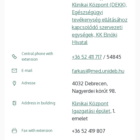
Klinikai Központ (DEKK),
Egészségügyi
tevékenység ellátásához
kapcsolódó szervezeti
egységek, KK Elnöki
Hivatal
Central phone with
+36 52 411 717
/ 54845
extension
farkasi@med.unideb.hu
E-mail
4032 Debrecen,
Adresse
Nagyerdei körút 98.
Klinikai Központ
Address in building
Igazgatási épület
, 1.
emelet
+36 52 419 807
Fax with extension