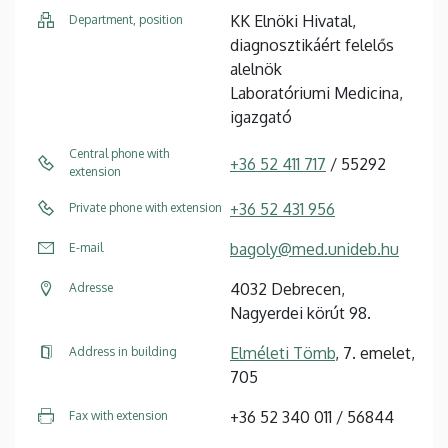
KK Elnöki Hivatal,
Department, position
diagnosztikáért felelős
alelnök
Laboratóriumi Medicina,
igazgató
Central phone with
+36 52 411 717
/ 55292
extension
+36 52 431 956
Private phone with extension
bagoly@med.unideb.hu
E-mail
4032 Debrecen,
Adresse
Nagyerdei körút 98.
Elméleti Tömb
, 7. emelet,
Address in building
705
+36 52 340 011 / 56844
Fax with extension