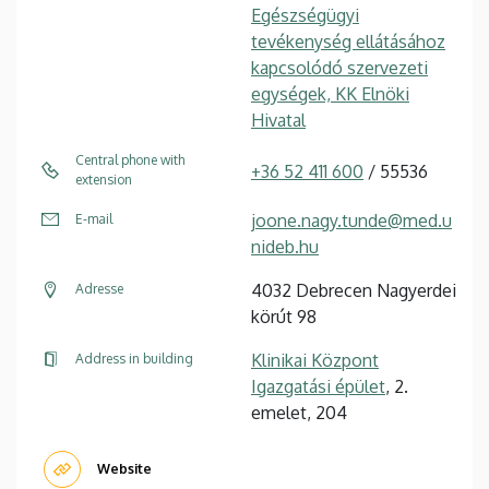
Egészségügyi
tevékenység ellátásához
kapcsolódó szervezeti
egységek, KK Elnöki
Hivatal
Central phone with
+36 52 411 600
/ 55536
extension
joone.nagy.tunde@med.u
E-mail
nideb.hu
4032 Debrecen Nagyerdei
Adresse
körút 98
Klinikai Központ
Address in building
Igazgatási épület
, 2.
emelet, 204
Website