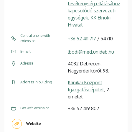
tevékenység ellátásához
kapcsolódó szervezeti
egységek, KK Elnöki
Hivatal
Central phone with
+36 52 411 717
/ 54710
extension
lbodi@med.unideb.hu
E-mail
4032 Debrecen,
Adresse
Nagyerdei körút 98.
Klinikai Központ
Address in building
Igazgatási épület
, 2.
emelet
+36 52 419 807
Fax with extension
Website