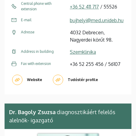
Central phone with
+36 52 411 717
/ 55526
extension
bujhelyi@med.unideb.hu
E-mail
4032 Debrecen,
Adresse
Nagyerdei körút 98.
Szemklinika
Address in building
+36 52 255 456 / 56107
Fax with extension
Website
Tudóstér profile
Dr. Bagoly Zsuzsa
diagnosztikáért felelős
alelnök- igazgató