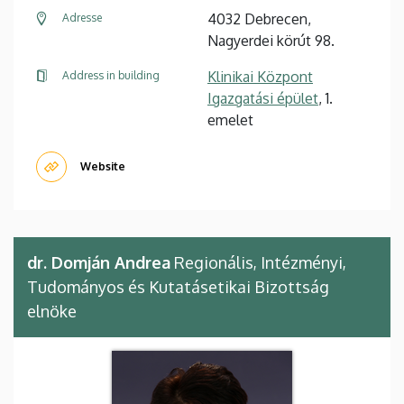
4032 Debrecen,
Adresse
Nagyerdei körút 98.
Klinikai Központ
Address in building
Igazgatási épület
, 1.
emelet
Website
dr. Domján Andrea
Regionális, Intézményi,
Tudományos és Kutatásetikai Bizottság
elnöke