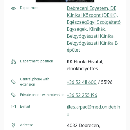
Debreceni Egyetem, DE
Department
Klinikai Központ (DEKK),
Egészségügyi Szolgáltató
Egységek, Klinikák,
Belgyógyászati Klinika,
Belgyógyászati Klinika B
épület
KK Elnöki Hivatal,
Department, position
elnökhelyettes
Central phone with
+36 52 411 600
/ 55196
extension
+36 52 255 196
Private phone with extension
illes.arpad@med.unideb.h
E-mail
u
4032 Debrecen,
Adresse