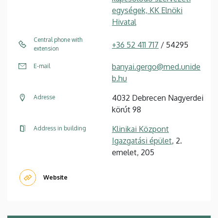
egységek, KK Elnöki
Hivatal
Central phone with
+36 52 411 717
/ 54295
extension
banyai.gergo@med.unide
E-mail
b.hu
4032 Debrecen Nagyerdei
Adresse
körút 98
Klinikai Központ
Address in building
Igazgatási épület
, 2.
emelet, 205
Website