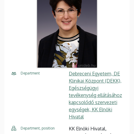
Debreceni Egyetem, DE
Department
Klinikai Központ (DEKK),
Egészségügyi
tevékenység ellátásához
kapcsolódó szervezeti
egységek, KK Elnöki
Hivatal
KK Elnöki Hivatal,
Department, position