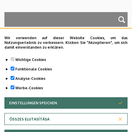
A keresés a következőkre működik: Név, Munkahely (szervezeti egység),
Beosztás, Munkakör, Mellék
Wir verwenden auf dieser Website Cookies, um das
Nutzungserlebnis zu verbessern. Klicken Sie "Akzeptieren", um sich
damit einverstanden zu erklären.
Dolgozói adatmódosítás igénylése a DE
Wichtige Cookies
telefonkönyvében
|
Külső személyek rögzítése a
DE telefonkönyvében
|
Súgó
|
Hibabejelentés
Funktionale Cookies
Analyse-Cookies
Werbe-Cookies
EINSTELLUNGEN SPEICHEN
ZUSTIMMUNG ZURÜCKZIEHEN
ÖSSZES ELUTASÍTÁSA