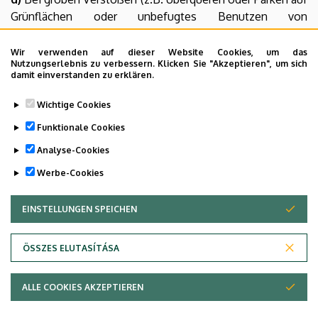
Grünflächen oder unbefugtes Benutzen von
Behindertenparkplätzen oder zugewiesenen Parkplätzen)
gelten im Wiederholungsfall von Punkt b) sofort die
Wir verwenden auf dieser Website Cookies, um das
Nutzungserlebnis zu verbessern. Klicken Sie "Akzeptieren", um sich
Sanktionen von Punkt c).
damit einverstanden zu erklären.
9. Um Diebstahl vorzubeugen, muss der Fahrer des
Wichtige Cookies
Fahrzeugs dem Wachdienst erlauben, das Innere des
Funktionale Cookies
Fahrzeugs und den Kofferraum zu kontrollieren.
Analyse-Cookies
Last update:
2023. 06. 21. 11:20
Werbe-Cookies
EINSTELLUNGEN SPEICHEN
ZUSTIMMUNG ZURÜCKZIEHEN
ÖSSZES ELUTASÍTÁSA
Adatvédelem
ALLE COOKIES AKZEPTIEREN
Copyright © 2026 Unideb