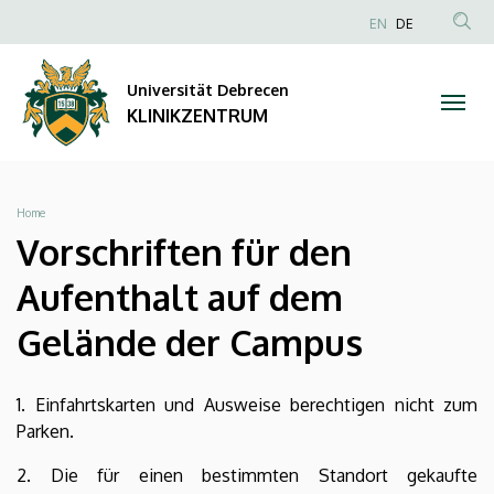
Vorschriften
Direkt
NYELVVÁL
EN
DE
zum
Anonim
TAR
für
Inhalt
Felhasználói
KER
Universität Debrecen
den
fiók
KLINIKZENTRUM
menüje
Aufenthalt
auf
Breadcrumb
Home
dem
Vorschriften für den
Gelände
Aufenthalt auf dem
der
Gelände der Campus
Campus
1. Einfahrtskarten und Ausweise berechtigen nicht zum
|
Parken.
KLINIKZENTRUM
2. Die für einen bestimmten Standort gekaufte