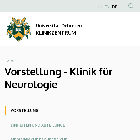
Vorstellung
Direkt
NYELVVÁLAS
HU
EN
DE
zum
Anonim
TAR
-
Inhalt
Felhasználói
KER
Universität Debrecen
Klinik
fiók
KLINIKZENTRUM
menüje
für
Neurologie
Breadcrumb
Home
|
Vorstellung - Klinik für
KLINIKZENTRUM
Neurologie
Oldalmenü
Oldalmenü
Oldalmenü
VORSTELLUNG
KK
KK
KK
EINHEITEN UND ABTEILUNGE
Angol
Német
MEDIZINISCHE FACHBEREICHE