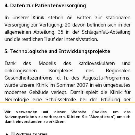
4. Daten zur Patientenversorgung
In unserer Klinik stehen 66 Betten zur stationären
Versorgung zur Verfügung. 20 davon befinden sich in der
allgemeinen Abteilung, 35 in der Schlaganfall-Abteilung
und die restlichen 11 auf der Intensivstation.
5. Technologische und Entwicklungsprojekte
Dank des Modells des kardiovaskulären und
onkologischen Komplexes des Regionalen
Gesundheitszentrums, d. h. des Auguszta-Programms,
wurde unsere Klinik im Sommer 2007 in ein umgebautes
modernes Gebäude verlegt. Damit spielt die Klinik für
Neurologie eine Schlüsselrolle bei der Erfüllung der
Anforderungen der progressiven Pflegeebene in den
Wir verwenden auf dieser Website Cookies, um das
Regionen der Ungarischen Tiefebene und Nordungarns im
Nutzungserlebnis zu verbessern. Klicken Sie "Akzeptieren", um sich
Bereich der zerebrovaskulären Erkrankungen.
damit einverstanden zu erklären.
Dr. László Oláh Direktor,
Wichtige Cookies