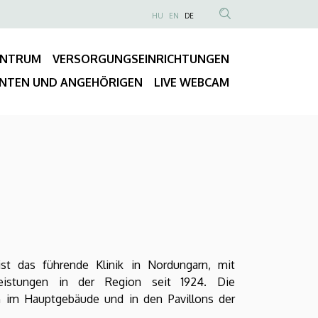
NYELVVÁLASZTÓ
HU
EN
DE
Anonim
TARTALOM
Felhasználói
KERESÉSE
ENTRUM
VERSORGUNGSEINRICHTUNGEN
fiók
Fő
menüje
ENTEN UND ANGEHÖRIGEN
LIVE WEBCAM
navigáció
ist das führende Klinik in Nordungarn, mit
leistungen in der Region seit 1924. Die
ch im Hauptgebäude und in den Pavillons der