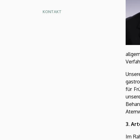
KONTAKT
allge
Verfah
Unser
gastr
für Fr
unser
Behand
Atemw
3. Ar
Im Ra