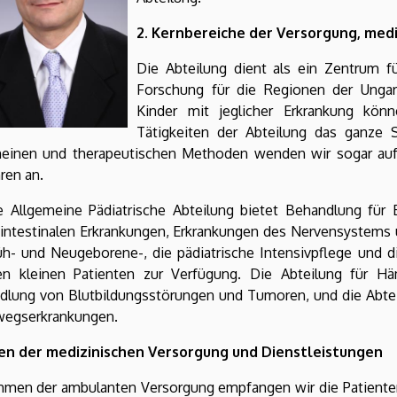
2. Kernbereiche der Versorgung, med
Die Abteilung dient als ein Zentrum f
Forschung für die Regionen der Unga
Kinder mit jeglicher Erkrankung kön
Tätigkeiten der Abteilung das ganze 
meinen und therapeutischen Methoden wenden wir sogar auf
ren an.
e Allgemeine Pädiatrische Abteilung bietet Behandlung für
ointestinalen Erkrankungen, Erkrankungen des Nervensystem
üh- und Neugeborene-, die pädiatrische Intensivpflege und di
en kleinen Patienten zur Verfügung. Die Abteilung für 
lung von Blutbildungsstörungen und Tumoren, und die Abteil
egserkrankungen.
ten der medizinischen Versorgung und Dienstleistungen
hmen der ambulanten Versorgung empfangen wir die Patienten