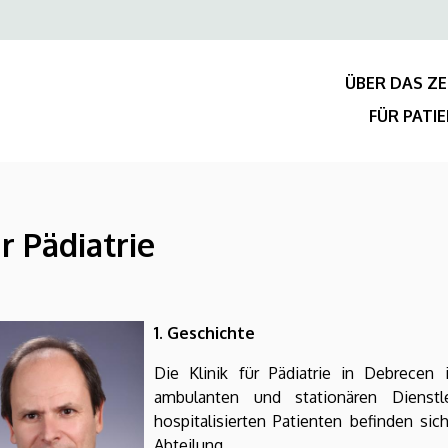
Felső
navigáció
ÜBER DAS Z
FÜR PATI
r Pädiatrie
1. Geschichte
Die Klinik für Pädiatrie in Debrecen 
ambulanten und stationären Dienst
hospitalisierten Patienten befinden si
Abteilung.