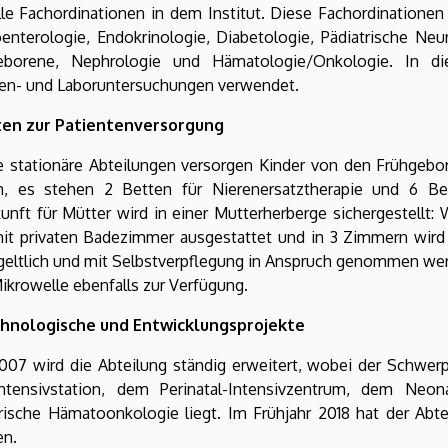
lle Fachordinationen in dem Institut. Diese Fachordinationen
enterologie, Endokrinologie, Diabetologie, Pädiatrische Neur
eborene, Nephrologie und Hämatologie/Onkologie. In die
en- und Laboruntersuchungen verwendet.
ten zur Patientenversorgung
 stationäre Abteilungen versorgen Kinder von den Frühgebore
n, es stehen 2 Betten für Nierenersatztherapie und 6 Be
unft für Mütter wird in einer Mutterherberge sichergestellt:
mit privaten Badezimmer ausgestattet und in 3 Zimmern wir
geltlich und mit Selbstverpflegung in Anspruch genommen wer
ikrowelle ebenfalls zur Verfügung.
chnologische und Entwicklungsprojekte
007 wird die Abteilung ständig erweitert, wobei der Schwerp
ntensivstation, dem Perinatal-Intensivzentrum, dem Neona
trische Hämatoonkologie liegt. Im Frühjahr 2018 hat der Abt
en.