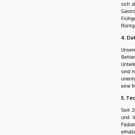
sich a
Gastro
Frühg
Röntg
4. Da
Unsere
Bette
Unterk
sind 
unent
eine M
5. Te
Seit 2
und I
Pädia
erhalt