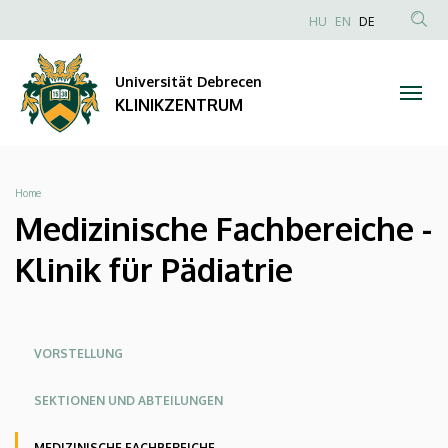
Medizinische
Direkt
NYELVVÁLAS
HU
EN
DE
zum
Anonim
TAR
Fachbereiche
Inhalt
Felhasználói
KER
Universität Debrecen
-
fiók
KLINIKZENTRUM
menüje
Klinik
für
Breadcrumb
Home
Pädiatrie
Medizinische Fachbereiche -
|
Klinik für Pädiatrie
KLINIKZENTRUM
Oldalmenü
Oldalmenü
Oldalmenü
VORSTELLUNG
KK
KK
KK
SEKTIONEN UND ABTEILUNGEN
Angol
Német
MEDIZINISCHE FACHBEREICHE