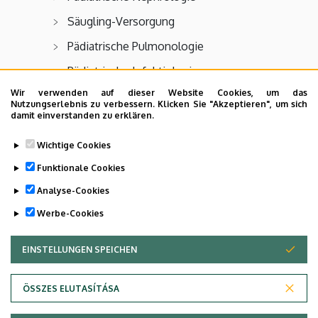
Säugling-Versorgung
Pädiatrische Pulmonologie
Pädiatrische Infektiologie
Wir verwenden auf dieser Website Cookies, um das
Intensivstation für Frühgeborene
Nutzungserlebnis zu verbessern. Klicken Sie "Akzeptieren", um sich
damit einverstanden zu erklären.
Pädiatrische Psychologie
Wichtige Cookies
Funktionale Cookies
Analyse-Cookies
Last update:
2024. 04. 09. 13:36
Werbe-Cookies
EINSTELLUNGEN SPEICHEN
ZUSTIMMUNG ZURÜCKZIEHEN
ÖSSZES ELUTASÍTÁSA