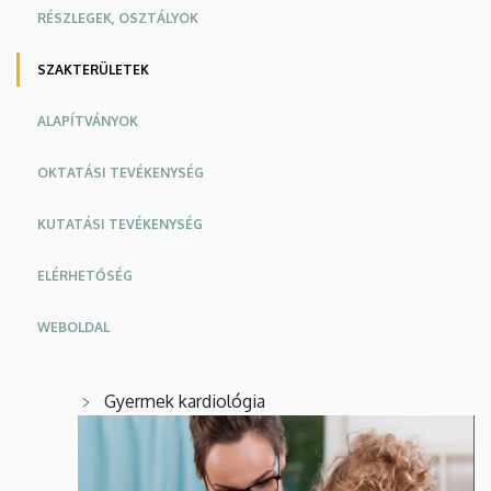
RÉSZLEGEK, OSZTÁLYOK
SZAKTERÜLETEK
ALAPÍTVÁNYOK
OKTATÁSI TEVÉKENYSÉG
KUTATÁSI TEVÉKENYSÉG
ELÉRHETŐSÉG
WEBOLDAL
Oldalmenü
Oldalmenü
Gyermek kardiológia
KK
KK
Angol
Német