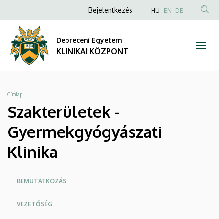
Szakterületek
Ugrás
Anonim
NYELVVÁLAS
Bejelentkezés
HU
EN
DE
a
TAR
Felhasználói
-
tartalomra
KER
fiók
Debreceni Egyetem
Gyermekgyógyászati
menüje
KLINIKAI KÖZPONT
Klinika
|
Morzsa
Címlap
KLINIKAI
Szakterületek -
KÖZPONT
Gyermekgyógyászati
Klinika
Oldalmenü
BEMUTATKOZÁS
KK
VEZETŐSÉG