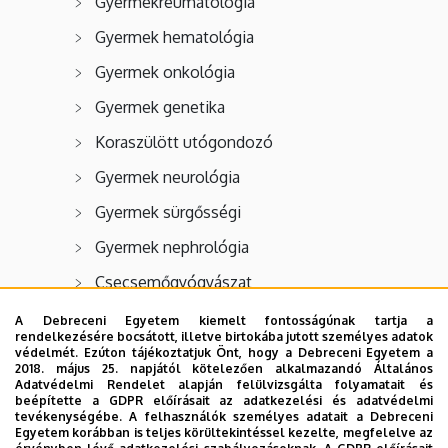
Gyermekreumatológia
Gyermek hematológia
Gyermek onkológia
Gyermek genetika
Koraszülött utógondozó
Gyermek neurológia
Gyermek sürgősségi
Gyermek nephrológia
Csecsemőgyógyászat
Gyermek pulmonológia
A Debreceni Egyetem kiemelt fontosságúnak tartja a
rendelkezésére bocsátott, illetve birtokába jutott személyes adatok
Gyermek infektológia
védelmét. Ezúton tájékoztatjuk Önt, hogy a Debreceni Egyetem a
2018. május 25. napjától kötelezően alkalmazandó Általános
Koraszülött intenzív
Adatvédelmi Rendelet alapján felülvizsgálta folyamatait és
beépítette a GDPR előírásait az adatkezelési és adatvédelmi
tevékenységébe. A felhasználók személyes adatait a Debreceni
Gyermek pszichológia
Egyetem korábban is teljes körültekintéssel kezelte, megfelelve az