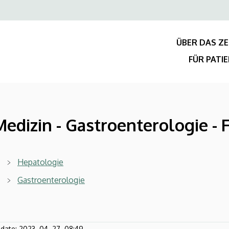
Felső
navigáció
ÜBER DAS Z
FÜR PATI
Medizin - Gastroenterologie -
Hepatologie
Gastroenterologie
pdate:
2023. 04. 27. 08:49