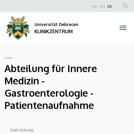
Abteilung
Direkt
NYELVVÁLAS
HU
EN
DE
zum
Anonim
TAR
für
Inhalt
Felhasználói
KER
Universität Debrecen
Innere
fiók
KLINIKZENTRUM
menüje
Medizin
-
Breadcrumb
Home
Gastroenterologie
Abteilung für Innere
-
Medizin -
Patientenaufnahme
Gastroenterologie -
|
Patientenaufnahme
KLINIKZENTRUM
Oldalmenü
Oldalmenü
Oldalmenü
EINFÜHRUNG