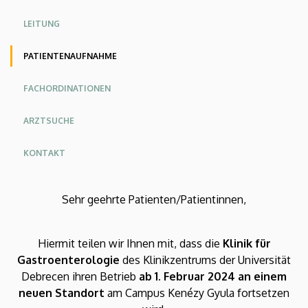
KK
KK
KK
LEITUNG
Angol
Német
PATIENTENAUFNAHME
FACHORDINATIONEN
ARZTSUCHE
KONTAKT
Sehr geehrte Patienten/Patientinnen,
Hiermit teilen wir Ihnen mit, dass die
Klinik für
Gastroenterologie
des Klinikzentrums der Universität
Debrecen ihren Betrieb
ab 1. Februar 2024 an einem
neuen Standort
am Campus Kenézy Gyula fortsetzen