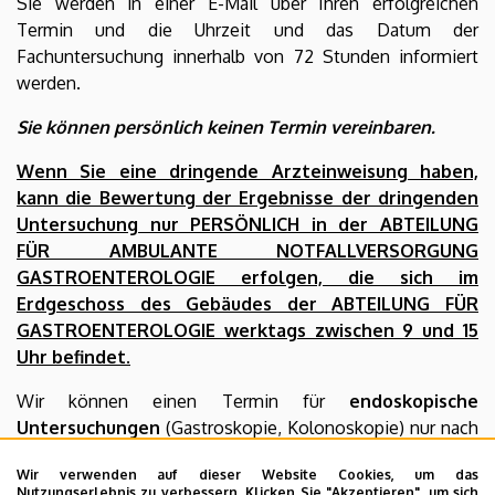
Sie werden in einer E-Mail über Ihren erfolgreichen
Termin und die Uhrzeit und das Datum der
Fachuntersuchung innerhalb von 72 Stunden informiert
werden.
Sie können persönlich keinen Termin vereinbaren.
Wenn Sie eine dringende Arzteinweisung haben,
kann die Bewertung der Ergebnisse der dringenden
Untersuchung nur PERSÖNLICH in der ABTEILUNG
FÜR AMBULANTE NOTFALLVERSORGUNG
GASTROENTEROLOGIE erfolgen, die sich im
Erdgeschoss des Gebäudes der ABTEILUNG FÜR
GASTROENTEROLOGIE werktags zwischen 9 und 15
Uhr befindet.
Wir können einen Termin für
endoskopische
Untersuchungen
(Gastroskopie, Kolonoskopie) nur nach
einer Fachbewertung ausstellen.
Wir verwenden auf dieser Website Cookies, um das
Nutzungserlebnis zu verbessern. Klicken Sie "Akzeptieren", um sich