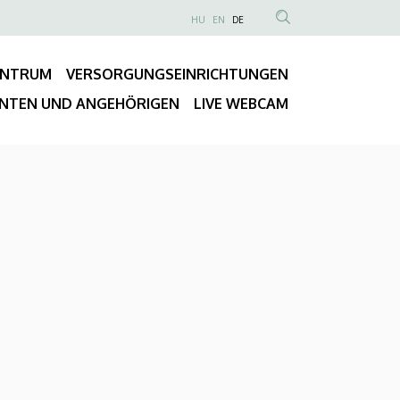
NYELVVÁLASZTÓ
HU
EN
DE
Anonim
TARTALOM
Felhasználói
KERESÉSE
ENTRUM
VERSORGUNGSEINRICHTUNGEN
fiók
Fő
menüje
ENTEN UND ANGEHÖRIGEN
LIVE WEBCAM
navigáció