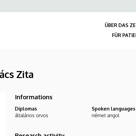
Felső
navigáció
ÜBER DAS Z
FÜR PATI
ács Zita
Informations
Diplomas
Spoken languages
általános orvos
német
angol
Research activity