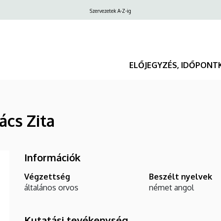
Felső
Szervezetek A-Z-ig
navigáció
ELŐJEGYZÉS, IDŐPONT
ács Zita
Információk
Végzettség
Beszélt nyelvek
általános orvos
német
angol
Kutatási tevékenység