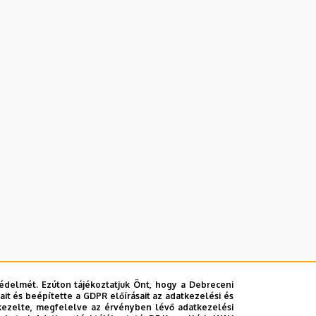
édelmét. Ezúton tájékoztatjuk Önt, hogy a Debreceni
it és beépítette a GDPR előírásait az adatkezelési és
kezelte, megfelelve az érvényben lévő adatkezelési