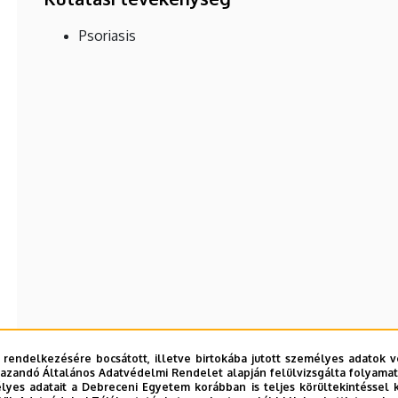
Psoriasis
 rendelkezésére bocsátott, illetve birtokába jutott személyes adatok v
azandó Általános Adatvédelmi Rendelet alapján felülvizsgálta folyamata
yes adatait a Debreceni Egyetem korábban is teljes körültekintéssel 