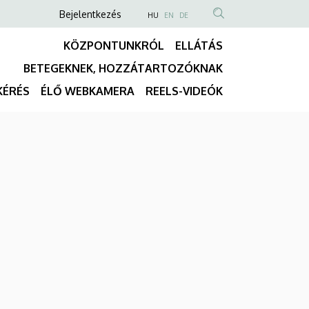
Anonim
NYELVVÁLASZTÓ
Bejelentkezés
HU
EN
DE
TARTALOM
Felhasználói
KÖZPONTUNKRÓL
ELLÁTÁS
KERESÉSE
fiók
BETEGEKNEK, HOZZÁTARTOZÓKNAK
menüje
Fő
KÉRÉS
ÉLŐ WEBKAMERA
REELS-VIDEÓK
navigáció