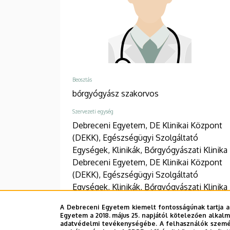
Beosztás
bőrgyógyász szakorvos
Szervezeti egység
Debreceni Egyetem, DE Klinikai Központ
(DEKK), Egészségügyi Szolgáltató
Egységek, Klinikák, Bőrgyógyászati Klinika
Debreceni Egyetem, DE Klinikai Központ
(DEKK), Egészségügyi Szolgáltató
Egységek, Klinikák, Bőrgyógyászati Klinika
Telefon
A Debreceni Egyetem kiemelt fontosságúnak tartja a
Egyetem a 2018. május 25. napjától kötelezően alkalm
+36 52 411 600
/
55250
adatvédelmi tevékenységébe. A felhasználók személ