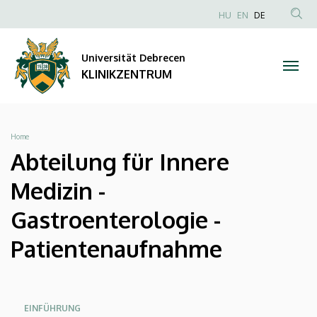
Abteilung
Direkt
NYELVVÁLAS
HU
EN
DE
zum
Anonim
TAR
für
Inhalt
Felhasználói
KER
Universität Debrecen
Innere
fiók
KLINIKZENTRUM
menüje
Medizin
-
Breadcrumb
Home
Gastroenterologie
Abteilung für Innere
-
Medizin -
Patientenaufnahme
Gastroenterologie -
|
Patientenaufnahme
KLINIKZENTRUM
Oldalmenü
Oldalmenü
Oldalmenü
EINFÜHRUNG