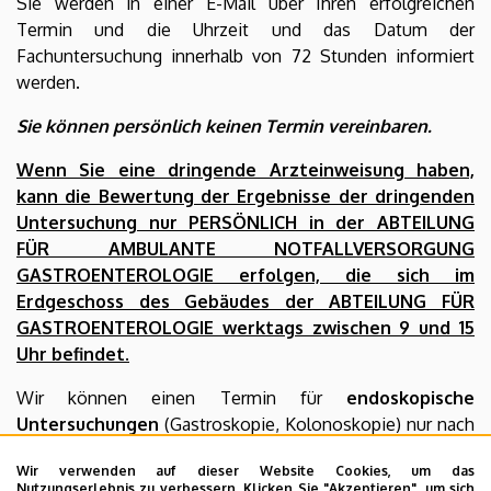
Sie werden in einer E-Mail über Ihren erfolgreichen
Termin und die Uhrzeit und das Datum der
Fachuntersuchung innerhalb von 72 Stunden informiert
werden.
Sie können persönlich keinen Termin vereinbaren.
Wenn Sie eine dringende Arzteinweisung haben,
kann die Bewertung der Ergebnisse der dringenden
Untersuchung nur PERSÖNLICH in der ABTEILUNG
FÜR AMBULANTE NOTFALLVERSORGUNG
GASTROENTEROLOGIE erfolgen, die sich im
Erdgeschoss des Gebäudes der ABTEILUNG FÜR
GASTROENTEROLOGIE werktags zwischen 9 und 15
Uhr befindet.
Wir können einen Termin für
endoskopische
Untersuchungen
(Gastroskopie, Kolonoskopie) nur nach
einer Fachbewertung ausstellen.
Wir verwenden auf dieser Website Cookies, um das
Nutzungserlebnis zu verbessern. Klicken Sie "Akzeptieren", um sich