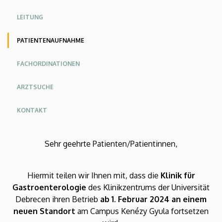
KK
KK
KK
LEITUNG
Angol
Német
PATIENTENAUFNAHME
FACHORDINATIONEN
ARZTSUCHE
KONTAKT
Sehr geehrte Patienten/Patientinnen,
Hiermit teilen wir Ihnen mit, dass die
Klinik für
Gastroenterologie
des Klinikzentrums der Universität
Debrecen ihren Betrieb
ab 1. Februar 2024 an einem
neuen Standort
am Campus Kenézy Gyula fortsetzen