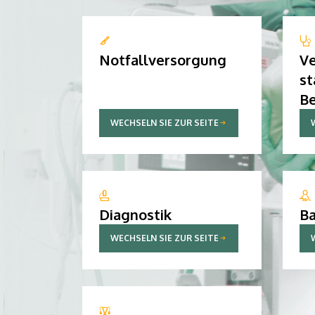
Notfallversorgung
Ve
st
B
WECHSELN SIE ZUR SEITE
Diagnostik
Ba
WECHSELN SIE ZUR SEITE