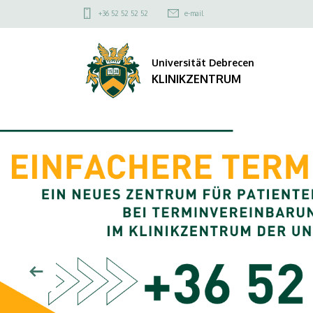
KLINIKZENTRUM
Felső
+36 52 52 52 52
e-mail
kapcsolat
menü
Universität Debrecen
KLINIKZENTRUM
DIAVETÍTÉS