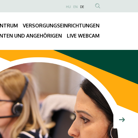
NYELVVÁLASZTÓ
HU
EN
DE
Anonim
TARTALOM
Felhasználói
KERESÉSE
ENTRUM
VERSORGUNGSEINRICHTUNGEN
fiók
Fő
menüje
ENTEN UND ANGEHÖRIGEN
LIVE WEBCAM
navigáció