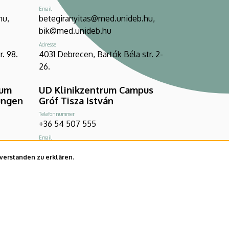
Email
hu,
betegiranyitas@med.unideb.hu,
bik@med.unideb.hu
Adresse
. 98.
4031 Debrecen, Bartók Béla str. 2-
26.
rum
UD Klinikzentrum Campus
ungen
Gróf Tisza István
Telefonnummer
+36 54 507 555
Email
hu,
gtic.titkarsag@med.unideb.hu
nverstanden zu erklären.
Adresse
4100 Berettyóújfalu, Orbán Balázs
1-17.
Platz 1.