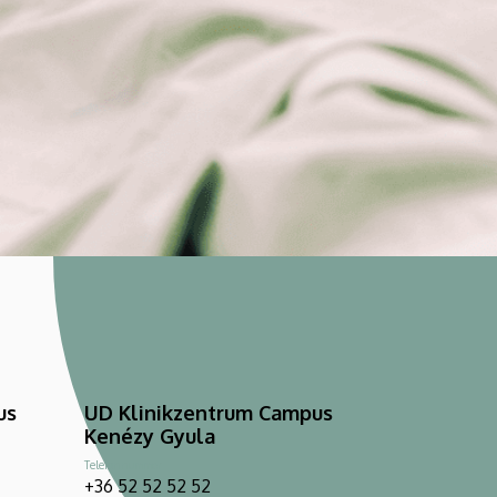
us
UD Klinikzentrum Campus
Kenézy Gyula
Telefonnummer
+36 52 52 52 52