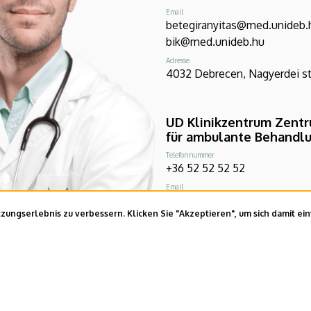
Email
betegiranyitas@med.unideb.
bik@med.unideb.hu
Adresse
4032 Debrecen, Nagyerdei str
UD Klinikzentrum Zent
für ambulante Behandl
Telefonnummer
+36 52 52 52 52
Email
betegiranyitas@med.unideb.
ungserlebnis zu verbessern. Klicken Sie "Akzeptieren", um sich damit ei
bik@med.unideb.hu
Adresse
Debrecen, 4026 Bethlen str. 1