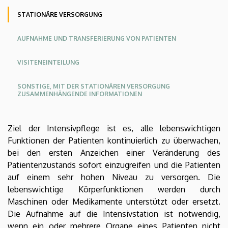
|
Oldalmenü
Oldalmenu
Oldalmenü
STATIONÄRE VERSORGUNG
KEK
KEK
KEK
KLINIKZENTRUM
AUFNAHME UND TRANSFERIERUNG VON PATIENTEN
Angol
Német
VISITENEINTEILUNG
SONSTIGE, MIT DER STATIONÄREN VERSORGUNG
ZUSAMMENHÄNGENDE INFORMATIONEN
Ziel der Intensivpflege ist es, alle lebenswichtigen
Funktionen der Patienten kontinuierlich zu überwachen,
bei den ersten Anzeichen einer Veränderung des
Patientenzustands sofort einzugreifen und die Patienten
auf einem sehr hohen Niveau zu versorgen. Die
lebenswichtige Körperfunktionen werden durch
Maschinen oder Medikamente unterstützt oder ersetzt.
Die Aufnahme auf die Intensivstation ist notwendig,
wenn ein oder mehrere Organe eines Patienten nicht