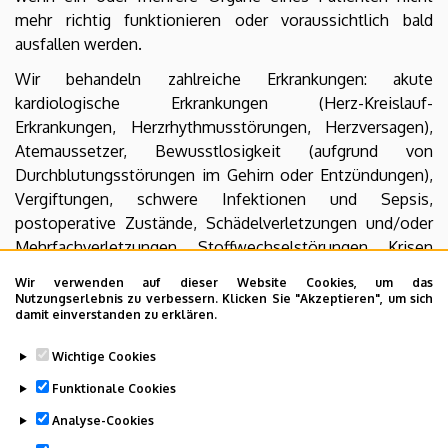
mehr richtig funktionieren oder voraussichtlich bald
ausfallen werden.
Wir behandeln zahlreiche Erkrankungen: akute
kardiologische Erkrankungen (Herz-Kreislauf-
Erkrankungen, Herzrhythmusstörungen, Herzversagen),
Atemaussetzer, Bewusstlosigkeit (aufgrund von
Durchblutungsstörungen im Gehirn oder Entzündungen),
Vergiftungen, schwere Infektionen und Sepsis,
postoperative Zustände, Schädelverletzungen und/oder
Mehrfachverletzungen, Stoffwechselstörungen, Krisen
des endokrinen Systems, Behandlung nach
Wir verwenden auf dieser Website Cookies, um das
Wiederbelebungen.
Nutzungserlebnis zu verbessern. Klicken Sie "Akzeptieren", um sich
damit einverstanden zu erklären.
Abteilungsleitender Oberarzt: Dr. Zoltán Szentkereszty
Wichtige Cookies
Funktionale Cookies
Abteilungsleitende Krankenschwester: Judit Jakab
Analyse-Cookies
Last update:
2023. 07. 06. 15:22