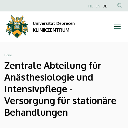
Zentrale
Direkt
NYELVVÁLAS
HU
EN
DE
zum
Anonim
TAR
Abteilung
Inhalt
Felhasználói
KER
Universität Debrecen
für
fiók
KLINIKZENTRUM
menüje
Anästhesiologie
und
Breadcrumb
Home
Intensivpflege
Zentrale Abteilung für
-
Anästhesiologie und
Versorgung
Intensivpflege -
für
Versorgung für stationäre
stationäre
Behandlungen
Behandlungen