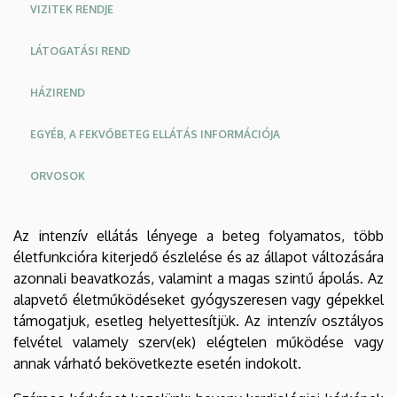
VIZITEK RENDJE
KÖZPONT
LÁTOGATÁSI REND
HÁZIREND
EGYÉB, A FEKVŐBETEG ELLÁTÁS INFORMÁCIÓJA
ORVOSOK
Oldalmenu
Oldalmenü
Az intenzív ellátás lényege a beteg folyamatos, több
KEK
KEK
életfunkcióra kiterjedő észlelése és az állapot változására
Angol
Német
azonnali beavatkozás, valamint a magas szintű ápolás. Az
alapvető életműködéseket gyógyszeresen vagy gépekkel
támogatjuk, esetleg helyettesítjük. Az intenzív osztályos
felvétel valamely szerv(ek) elégtelen működése vagy
annak várható bekövetkezte esetén indokolt.