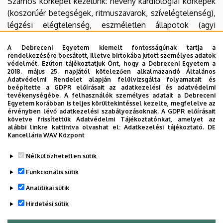
Számos kórképet kezelünk: heveny kardiológiai kórképek
(koszorúér betegségek, ritmuszavarok, szívelégtelenség),
légzési elégtelenség, eszméletlen állapotok (agyi
keringési katasztrófák, gyulladások), mérgezések, súlyos
fertőzések és vérmérgezéses (szeptikus) állapotok, műtét
A Debreceni Egyetem kiemelt fontosságúnak tartja a
rendelkezésére bocsátott, illetve birtokába jutott személyes adatok
körüli állapotok, többszörös- és/vagy koponyasérülés,
védelmét. Ezúton tájékoztatjuk Önt, hogy a Debreceni Egyetem a
anyagcsere zavarok, endokrin krízisek és újraélesztés
2018. május 25. napjától kötelezően alkalmazandó Általános
Adatvédelmi Rendelet alapján felülvizsgálta folyamatait és
utáni állapot.
beépítette a GDPR előírásait az adatkezelési és adatvédelmi
tevékenységébe. A felhasználók személyes adatait a Debreceni
Egyetem korábban is teljes körültekintéssel kezelte, megfelelve az
érvényben lévő adatkezelési szabályozásoknak. A GDPR előírásait
Osztályvezető főorvos: Dr. Szentkereszty Zoltán
követve frissítettük Adatvédelmi Tájékoztatónkat, amelyet az
alábbi linkre kattintva olvashat el:
Adatkezelési tájékoztató.
DE
Osztályvezető főnővér: Jakab Judit
Kancellária WAV Központ
Legutóbb frissítve:
2021. 09. 29. 11:14
Nélkülözhetetlen sütik
Funkcionális sütik
Analitikai sütik
Hirdetési sütik