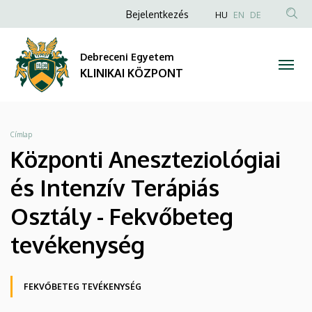
Központi
Ugrás
Anonim
NYELVVÁLAS
Bejelentkezés
HU
EN
DE
a
TAR
Felhasználói
Aneszteziológiai
tartalomra
KER
fiók
Debreceni Egyetem
és
menüje
KLINIKAI KÖZPONT
Intenzív
Terápiás
Morzsa
Címlap
Osztály
Központi Aneszteziológiai
-
és Intenzív Terápiás
Fekvőbeteg
Osztály - Fekvőbeteg
tevékenység
tevékenység
|
Oldalmenü
FEKVŐBETEG TEVÉKENYSÉG
KLINIKAI
KEK