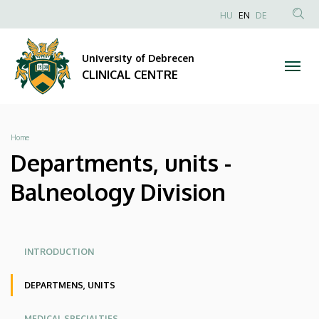
Departments,
Skip
NYELVVÁLAS
HU
EN
DE
to
Anonim
SEA
units
main
Felhasználói
CON
University of Debrecen
content
-
fiók
CLINICAL CENTRE
menüje
Balneology
Division
Breadcrumb
Home
|
Departments, units -
CLINICAL
Balneology Division
CENTRE
Oldalmenü
Oldalmenu
INTRODUCTION
KEK
KEK
DEPARTMENS, UNITS
Angol
MEDICAL SPECIALTIES