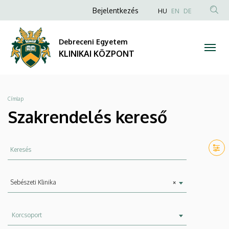
Szakrendelés
Ugrás
Anonim
NYELVVÁLAS
Bejelentkezés
HU
EN
DE
a
TAR
Felhasználói
kereső
tartalomra
KER
fiók
Debreceni Egyetem
|
menüje
KLINIKAI KÖZPONT
KLINIKAI
KÖZPONT
Morzsa
Címlap
Szakrendelés kereső
Keresés
Szervezeti
Sebészeti Klinika
×
egység
Korcsoport
Korcsoport