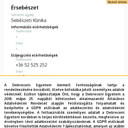
Beutaló köteles
Érsebészet
Szervezeti egység
Sebészeti Klinika
Információs elérhetőségek
Telefonszám
-
Email
-
Előjegyzési elérhetőségek
Telefonszám
+36 52 525 252
Email
bik@med.unideb.hu
Információk
A Debreceni Egyetem kiemelt fontosságúnak tartja a
Kenézy Gyula Campus
rendelkezésére bocsátott, illetve birtokába jutott személyes adatok
védelmét. Ezúton tájékoztatjuk Önt, hogy a Debreceni Egyetem a
2018. május 25. napjától kötelezően alkalmazandó Általános
RÉSZLETES ADATLAP
Adatvédelmi Rendelet alapján felülvizsgálta folyamatait és
beépítette a GDPR előírásait az adatkezelési és adatvédelmi
tevékenységébe. A felhasználók személyes adatait a Debreceni
Egyetem korábban is teljes körültekintéssel kezelte, megfelelve az
Oldalszámozás
érvényben lévő adatkezelési szabályozásoknak. A GDPR előírásait
követve frissítettük Adatvédelmi Tájékoztatónkat, amelyet az alábbi