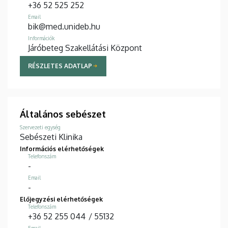
+36 52 525 252
Email
bik@med.unideb.hu
Információk
Járóbeteg Szakellátási Központ
RÉSZLETES ADATLAP
Általános sebészet
Szervezeti egység
Sebészeti Klinika
Információs elérhetőségek
Telefonszám
-
Email
-
Előjegyzési elérhetőségek
Telefonszám
+36 52 255 044
/
55132
Email