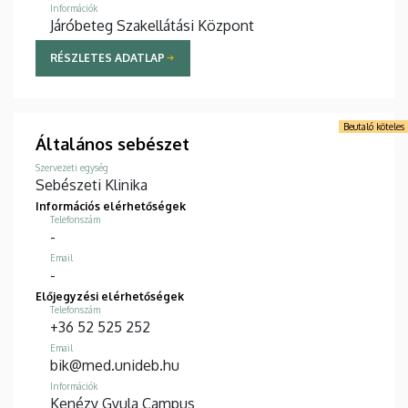
Információk
Járóbeteg Szakellátási Központ
RÉSZLETES ADATLAP
Beutaló köteles
Általános sebészet
Szervezeti egység
Sebészeti Klinika
Információs elérhetőségek
Telefonszám
-
Email
-
Előjegyzési elérhetőségek
Telefonszám
+36 52 525 252
Email
bik@med.unideb.hu
Információk
Kenézy Gyula Campus