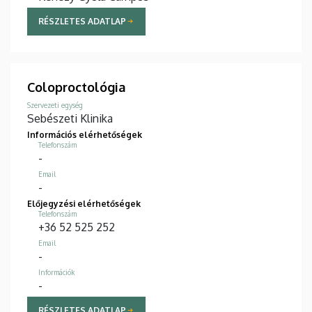
RÉSZLETES ADATLAP
Coloproctológia
Szervezeti egység
Sebészeti Klinika
Információs elérhetőségek
Telefonszám
-
Email
-
Előjegyzési elérhetőségek
Telefonszám
+36 52 525 252
Email
-
Információk
-
RÉSZLETES ADATLAP