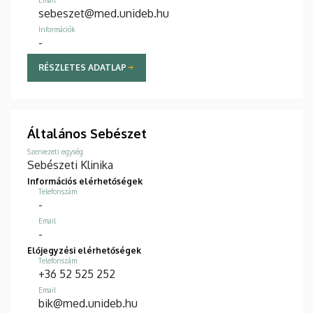
sebeszet@med.unideb.hu
Információk
-
RÉSZLETES ADATLAP
Általános Sebészet
Szervezeti egység
Sebészeti Klinika
Információs elérhetőségek
Telefonszám
-
Email
-
Előjegyzési elérhetőségek
Telefonszám
+36 52 525 252
Email
bik@med.unideb.hu