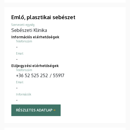
Emlő, plasztikai sebészet
Szervezeti egység
Sebészeti Klinika
Információs elérhetőségek
Telefonszám
-
Email
-
Előjegyzési elérhetőségek
Telefonszám
+36 52 525 252
/
55917
Email
-
Információk
-
RÉSZLETES ADATLAP