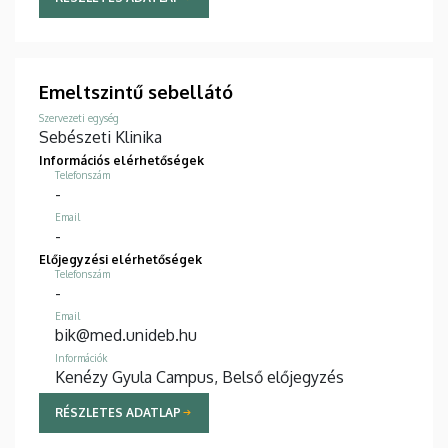
Emeltszintű sebellátó
Szervezeti egység
Sebészeti Klinika
Információs elérhetőségek
Telefonszám
-
Email
-
Előjegyzési elérhetőségek
Telefonszám
-
Email
bik@med.unideb.hu
Információk
Kenézy Gyula Campus, Belső előjegyzés
RÉSZLETES ADATLAP