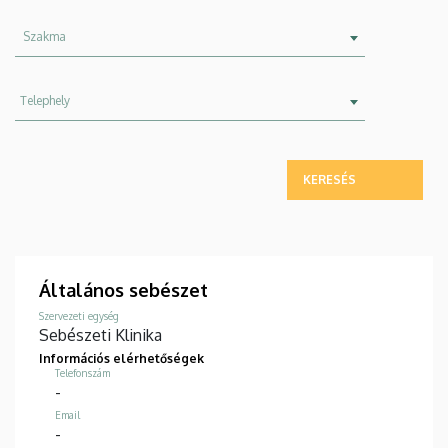
Szakma
Szakma
Telephely
Telephely
Általános sebészet
Szervezeti egység
Sebészeti Klinika
Információs elérhetőségek
Telefonszám
-
Email
-