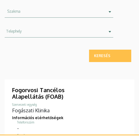
Szakma
Szakma
Telephely
Telephely
Fogorvosi Tancélos
Alapellátás (FOAB)
Szervezeti egység
Fogászati Klinika
Információs elérhetőségek
Telefonszám
-
Email