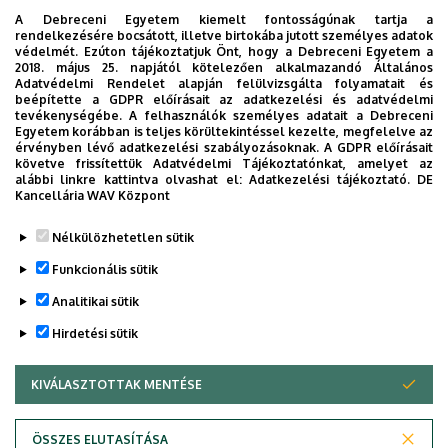
-
A Debreceni Egyetem kiemelt fontosságúnak tartja a
Előjegyzési elérhetőségek
rendelkezésére bocsátott, illetve birtokába jutott személyes adatok
Telefonszám
védelmét. Ezúton tájékoztatjuk Önt, hogy a Debreceni Egyetem a
+36 52 411 723
/
54902
2018. május 25. napjától kötelezően alkalmazandó Általános
Adatvédelmi Rendelet alapján felülvizsgálta folyamatait és
Email
beépítette a GDPR előírásait az adatkezelési és adatvédelmi
fogaszatiklinika@dental.unideb.hu
tevékenységébe. A felhasználók személyes adatait a Debreceni
Információk
Egyetem korábban is teljes körültekintéssel kezelte, megfelelve az
-
érvényben lévő adatkezelési szabályozásoknak. A GDPR előírásait
követve frissítettük Adatvédelmi Tájékoztatónkat, amelyet az
alábbi linkre kattintva olvashat el:
Adatkezelési tájékoztató.
DE
RÉSZLETES ADATLAP
Kancellária WAV Központ
Nélkülözhetetlen sütik
Funkcionális sütik
Analitikai sütik
Hirdetési sütik
KIVÁLASZTOTTAK MENTÉSE
WITHDRAW CONSENT
Adatvédelem
Adatkezelési nyilatkozat
Akadálymentesítési nyilatkozat
ÖSSZES ELUTASÍTÁSA