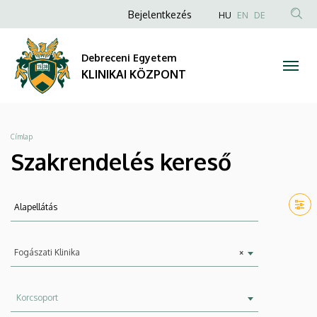
Szakrendelés
Ugrás
Anonim
NYELVVÁLAS
Bejelentkezés
HU
EN
DE
a
TAR
Felhasználói
kereső
tartalomra
KER
fiók
Debreceni Egyetem
|
menüje
KLINIKAI KÖZPONT
KLINIKAI
KÖZPONT
Morzsa
Címlap
Szakrendelés kereső
Keresés
Szervezeti
Fogászati Klinika
×
egység
Korcsoport
Korcsoport