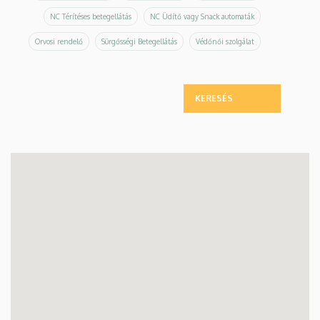
NC Térítéses betegellátás
NC Üdítő vagy Snack automaták
Orvosi rendelő
Sürgősségi Betegellátás
Védőnői szolgálat