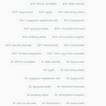
KGYC ATM-ek, bankfiókok
KGYC Büfék, kávézók
KGYC Diagnosztika
KGYC egyéb
KGYC Fekvőbeteg ellátás
KGYC Gyógyászati segédeszköz bolt
KGYC Gyógyszertár
KGYC Igazgatási épület
KGYC Információ/Kartonozó
KGYC Járóbeteg ellátás
KGYC Kórházlelkészi szolgálat
KGYC Menzák, éttermek
KGYC Rehabilitáció
KGYC Szakrendelés
KGYC Téritéses betegellátás
KGYC Üdítő vagy Snack automaták
NC ATM-ek, bankfiókok
NC Büfék, kávézók
NC Diagnosztika
NC Egyéb
NC Fekvőbeteg ellátás
NC Gyógyászati segédeszköz bolt
NC Gyógyszertár
NC Igazgatási épület
NC Információ/Kartonozó
NC Járóbeteg ellátás
NC Kórházlelkészi Szolgálat
NC Menzák, éttermek
NC Rehabilitáció
NC Szakrendelés