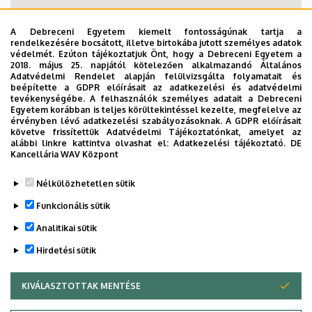
A Debreceni Egyetem kiemelt fontosságúnak tartja a
rendelkezésére bocsátott, illetve birtokába jutott személyes adatok
védelmét. Ezúton tájékoztatjuk Önt, hogy a Debreceni Egyetem a
2018. május 25. napjától kötelezően alkalmazandó Általános
Adatvédelmi Rendelet alapján felülvizsgálta folyamatait és
beépítette a GDPR előírásait az adatkezelési és adatvédelmi
tevékenységébe. A felhasználók személyes adatait a Debreceni
Egyetem korábban is teljes körültekintéssel kezelte, megfelelve az
érvényben lévő adatkezelési szabályozásoknak. A GDPR előírásait
követve frissítettük Adatvédelmi Tájékoztatónkat, amelyet az
alábbi linkre kattintva olvashat el:
Adatkezelési tájékoztató.
DE
Kancellária WAV Központ
Nélkülözhetetlen sütik
Funkcionális sütik
Analitikai sütik
Hirdetési sütik
KIVÁLASZTOTTAK MENTÉSE
WITHDRAW CONSENT