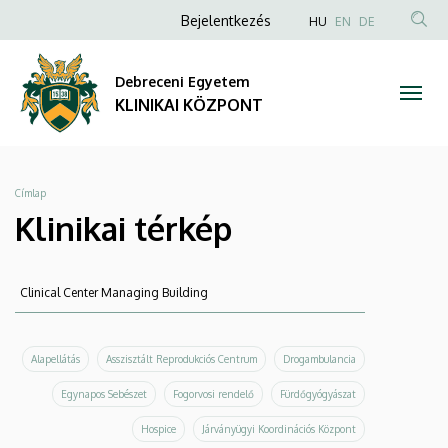
Klinikai
Ugrás
Anonim
NYELVVÁLAS
Bejelentkezés
HU
EN
DE
a
TAR
Felhasználói
térkép
tartalomra
KER
fiók
Debreceni Egyetem
|
menüje
KLINIKAI KÖZPONT
KLINIKAI
KÖZPONT
Morzsa
Címlap
Klinikai térkép
Keresés
Keresés
Alapellátás
Asszisztált Reprodukciós Centrum
Drogambulancia
Egynapos Sebészet
Fogorvosi rendelő
Fürdőgyógyászat
Hospice
Járványügyi Koordinációs Központ