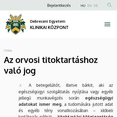
Az
Ugrás
Anonim
NYELVVÁLAS
Bejelentkezés
HU
EN
DE
a
TAR
Felhasználói
orvosi
tartalomra
KER
fiók
Debreceni Egyetem
titoktartáshoz
menüje
KLINIKAI KÖZPONT
való
jog
Morzsa
Címlap
|
Az orvosi titoktartáshoz
KLINIKAI
való jog
KÖZPONT
A betegellátót, illetve bárkit, aki az
egészségügyi szolgáltatás nyújtása vagy egyéb
jellegű munkavégzés során
egészségügyi
adatokat ismer meg
, a tudomására jutott adat
és egyéb tény vonatkozásában – időbeli
korlátozás nélküli –
titoktartási kötelezettség