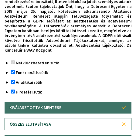
rendelkezésére bocsátott, illetve birtokába jutott személyes adatok
részvétele
az ellátásban mindenképpen
védelmét. Ezúton tájékoztatjuk Önt, hogy a Debreceni Egyetem a
szükséges
.
2018. május 25. napjától kötelezően alkalmazandó Általános
Adatvédelmi Rendelet alapján felülvizsgálta folyamatait és
beépítette a GDPR előírásait az adatkezelési és adatvédelmi
A betegnek arra is joga van, hogy a
tevékenységébe. A felhasználók személyes adatait a Debreceni
vizsgálatára
, kezelésére olyan körülmények
Egyetem korábban is teljes körültekintéssel kezelte, megfelelve az
érvényben lévő adatkezelési szabályozásoknak. A GDPR előírásait
között kerüljön sor, hogy
azt beleegyezése
követve frissítettük Adatvédelmi Tájékoztatónkat, amelyet az
nélkül mások ne hallják, ne lássák
.
alábbi linkre kattintva olvashat el:
Adatkezelési tájékoztató.
DE
Kancellária WAV Központ
Legutóbb frissítve:
2021. 09. 29. 13:23
Nélkülözhetetlen sütik
Funkcionális sütik
Analitikai sütik
Hirdetési sütik
KIVÁLASZTOTTAK MENTÉSE
WITHDRAW CONSENT
Adatvédelem
Adatkezelési nyilatkozat
Akadálymentesítési nyilatkozat
ÖSSZES ELUTASÍTÁSA
Impresszum