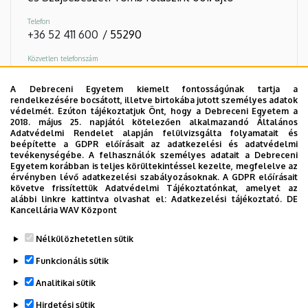
Telefon
+36 52 411 600
/
55290
Közvetlen telefonszám
+36 52 255 290
A Debreceni Egyetem kiemelt fontosságúnak tartja a
rendelkezésére bocsátott, illetve birtokába jutott személyes adatok
Virtuális túra
védelmét. Ezúton tájékoztatjuk Önt, hogy a Debreceni Egyetem a
2018. május 25. napjától kötelezően alkalmazandó Általános
Adatvédelmi Rendelet alapján felülvizsgálta folyamatait és
beépítette a GDPR előírásait az adatkezelési és adatvédelmi
Képek
tevékenységébe. A felhasználók személyes adatait a Debreceni
Egyetem korábban is teljes körültekintéssel kezelte, megfelelve az
érvényben lévő adatkezelési szabályozásoknak. A GDPR előírásait
követve frissítettük Adatvédelmi Tájékoztatónkat, amelyet az
alábbi linkre kattintva olvashat el:
Adatkezelési tájékoztató.
DE
Kancellária WAV Központ
Nélkülözhetetlen sütik
Funkcionális sütik
Analitikai sütik
Hirdetési sütik