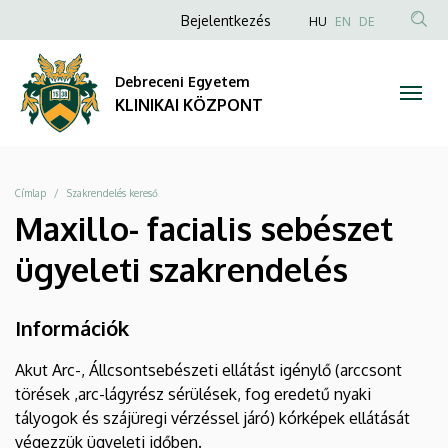
|
Ugrás
Anonim
NYELVVÁLAS
Bejelentkezés
HU
EN
DE
a
TAR
Felhasználói
KLINIKAI
tartalomra
KER
fiók
Debreceni Egyetem
KÖZPONT
menüje
KLINIKAI KÖZPONT
Morzsa
Címlap
Szakrendelés kereső
Maxillo- facialis sebészet
ügyeleti szakrendelés
Információk
Akut Arc-, Állcsontsebészeti ellátást igénylő (arccsont
törések ,arc-lágyrész sérülések, fog eredetű nyaki
tályogok és szájüregi vérzéssel járó) kórképek ellátását
végezzük ügyeleti időben.