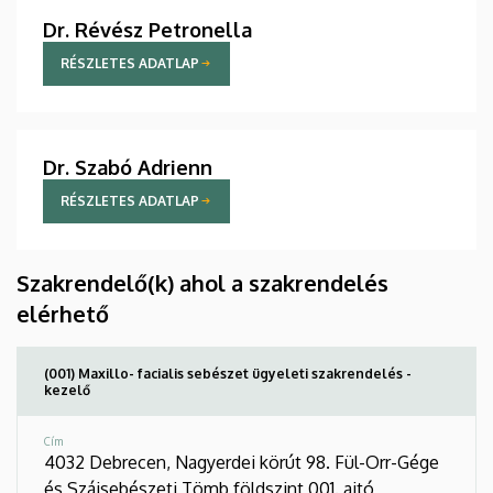
Dr. Révész Petronella
RÉSZLETES ADATLAP
Dr. Szabó Adrienn
RÉSZLETES ADATLAP
Szakrendelő(k) ahol a szakrendelés
elérhető
(001) Maxillo- facialis sebészet ügyeleti szakrendelés -
kezelő
Cím
4032 Debrecen, Nagyerdei körút 98. Fül-Orr-Gége
és Szájsebészeti Tömb földszint 001. ajtó