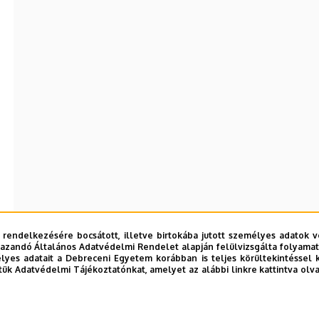
 rendelkezésére bocsátott, illetve birtokába jutott személyes adatok v
azandó Általános Adatvédelmi Rendelet alapján felülvizsgálta folyamata
yes adatait a Debreceni Egyetem korábban is teljes körültekintéssel 
tük Adatvédelmi Tájékoztatónkat, amelyet az alábbi linkre kattintva olv