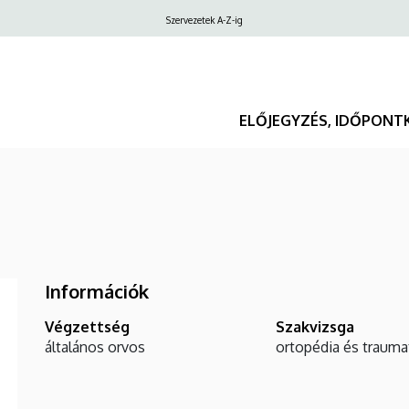
Felső
Szervezetek A-Z-ig
navigáció
ELŐJEGYZÉS, IDŐPONT
Információk
Végzettség
Szakvizsga
általános orvos
ortopédia és trauma