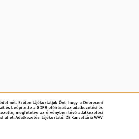
édelmét. Ezúton tájékoztatjuk Önt, hogy a Debreceni
it és beépítette a GDPR előírásait az adatkezelési és
kezelte, megfelelve az érvényben lévő adatkezelési
ashat el:
Adatkezelési tájékoztató.
DE Kancellária WAV