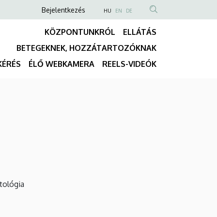
Anonim
NYELVVÁLASZTÓ
Bejelentkezés
HU
EN
DE
TARTALOM
Felhasználói
KÖZPONTUNKRÓL
ELLÁTÁS
KERESÉSE
fiók
BETEGEKNEK, HOZZÁTARTOZÓKNAK
menüje
Fő
KÉRÉS
ÉLŐ WEBKAMERA
REELS-VIDEÓK
navigáció
tológia