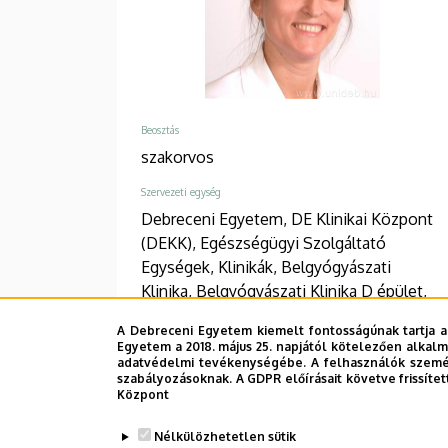
Beosztás
szakorvos
Szervezeti egység
Debreceni Egyetem, DE Klinikai Központ
(DEKK), Egészségügyi Szolgáltató
Egységek, Klinikák, Belgyógyászati
Klinika, Belgyógyászati Klinika D épület,
Belgyógyászati Rehabilitáció és Ápolás
A Debreceni Egyetem kiemelt fontosságúnak tartja a
Egyetem a 2018. május 25. napjától kötelezően alkalm
Telefon
adatvédelmi tevékenységébe. A felhasználók személ
+36 52 511 777
/
1709
szabályozásoknak. A GDPR előírásait követve frissítet
Központ
Cím
Nélkülözhetetlen sütik
4031 Debrecen Bartók Béla út 2-26