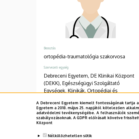
Beosztás
ortopédia-traumatológia szakorvosa
Szervezeti egység
Debreceni Egyetem, DE Klinikai Központ
(DEKK), Egészségügyi Szolgáltató
Egységek, Klinikák, Ortopédiai és
Traumatológiai Klinika, Ortopédia
A Debreceni Egyetem kiemelt fontosságúnak tartja a
Egyetem a 2018. május 25. napjától kötelezően alkalm
Telefon
adatvédelmi tevékenységébe. A felhasználók személ
+36 52 511 777
/
1128
szabályozásoknak. A GDPR előírásait követve frissítet
Központ
Cím
4031 Debrecen Bartók Béla út 2-26
Nélkülözhetetlen sütik