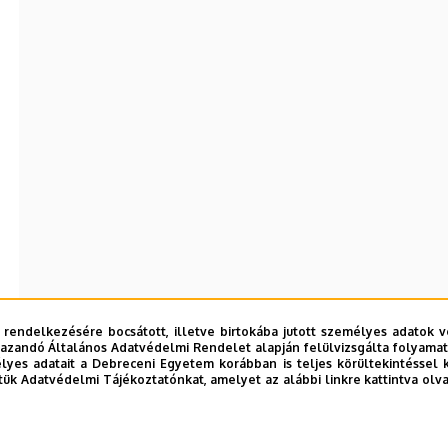
 rendelkezésére bocsátott, illetve birtokába jutott személyes adatok v
azandó Általános Adatvédelmi Rendelet alapján felülvizsgálta folyamata
yes adatait a Debreceni Egyetem korábban is teljes körültekintéssel 
tük Adatvédelmi Tájékoztatónkat, amelyet az alábbi linkre kattintva olv