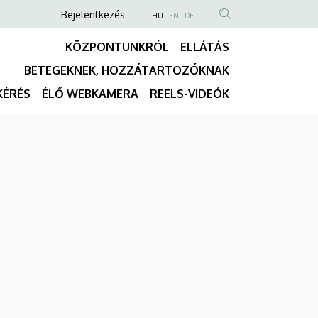
Anonim
NYELVVÁLASZTÓ
Bejelentkezés
HU
EN
DE
TARTALOM
Felhasználói
KÖZPONTUNKRÓL
ELLÁTÁS
KERESÉSE
fiók
BETEGEKNEK, HOZZÁTARTOZÓKNAK
menüje
Fő
KÉRÉS
ÉLŐ WEBKAMERA
REELS-VIDEÓK
navigáció