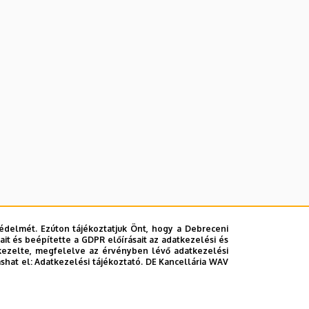
édelmét. Ezúton tájékoztatjuk Önt, hogy a Debreceni
it és beépítette a GDPR előírásait az adatkezelési és
kezelte, megfelelve az érvényben lévő adatkezelési
ashat el:
Adatkezelési tájékoztató.
DE Kancellária WAV