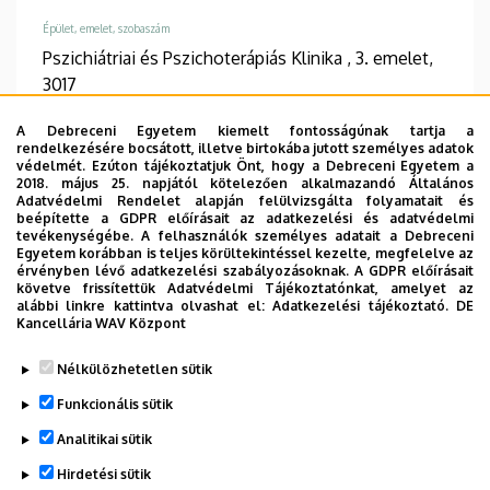
Épület, emelet, szobaszám
Pszichiátriai és Pszichoterápiás Klinika , 3. emelet,
3017
A Debreceni Egyetem kiemelt fontosságúnak tartja a
rendelkezésére bocsátott, illetve birtokába jutott személyes adatok
védelmét. Ezúton tájékoztatjuk Önt, hogy a Debreceni Egyetem a
2018. május 25. napjától kötelezően alkalmazandó Általános
Információk
Adatvédelmi Rendelet alapján felülvizsgálta folyamatait és
beépítette a GDPR előírásait az adatkezelési és adatvédelmi
tevékenységébe. A felhasználók személyes adatait a Debreceni
Végzettség
Szakvizsga
Egyetem korábban is teljes körültekintéssel kezelte, megfelelve az
okleveles
felnőtt klinikai és
érvényben lévő adatkezelési szabályozásoknak. A GDPR előírásait
követve frissítettük Adatvédelmi Tájékoztatónkat, amelyet az
egészségpszichológus
mentálhigiéniai
alábbi linkre kattintva olvashat el:
Adatkezelési tájékoztató.
DE
szakpszichológia
Kancellária WAV Központ
Nélkülözhetetlen sütik
Funkcionális sütik
Analitikai sütik
Hirdetési sütik