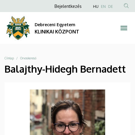
|
Ugrás
Anonim
NYELVVÁLAS
Bejelentkezés
HU
EN
DE
a
TAR
Felhasználói
KLINIKAI
tartalomra
KER
fiók
Debreceni Egyetem
KÖZPONT
menüje
KLINIKAI KÖZPONT
Morzsa
Címlap
Orvoskereső
Balajthy-Hidegh Bernadett