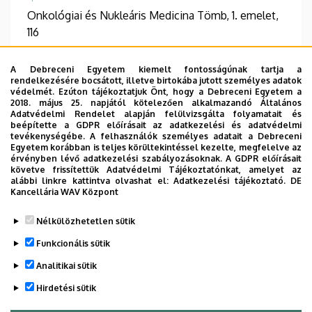
Onkológiai és Nukleáris Medicina Tömb, 1. emelet,
116
A Debreceni Egyetem kiemelt fontosságúnak tartja a
rendelkezésére bocsátott, illetve birtokába jutott személyes adatok
védelmét. Ezúton tájékoztatjuk Önt, hogy a Debreceni Egyetem a
Információk
2018. május 25. napjától kötelezően alkalmazandó Általános
Adatvédelmi Rendelet alapján felülvizsgálta folyamatait és
beépítette a GDPR előírásait az adatkezelési és adatvédelmi
Végzettség
Szakvizsga
tevékenységébe. A felhasználók személyes adatait a Debreceni
okleveles gyógyszerész
szakgyógyszerész
Egyetem korábban is teljes körültekintéssel kezelte, megfelelve az
érvényben lévő adatkezelési szabályozásoknak. A GDPR előírásait
követve frissítettük Adatvédelmi Tájékoztatónkat, amelyet az
Beszélt nyelvek
alábbi linkre kattintva olvashat el:
Adatkezelési tájékoztató.
DE
spanyol
angol
Kancellária WAV Központ
Nélkülözhetetlen sütik
Funkcionális sütik
Analitikai sütik
Hirdetési sütik