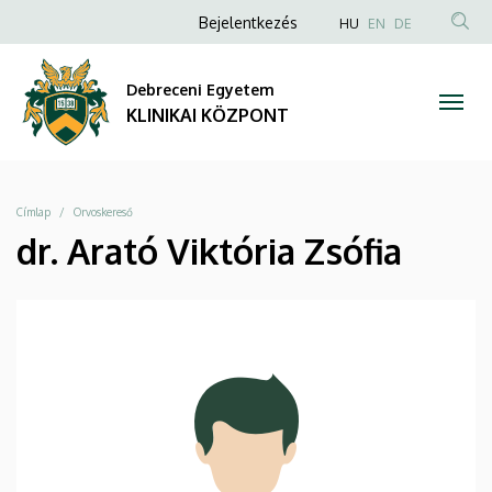
|
Ugrás
Anonim
NYELVVÁLAS
Bejelentkezés
HU
EN
DE
a
TAR
Felhasználói
KLINIKAI
tartalomra
KER
fiók
Debreceni Egyetem
KÖZPONT
menüje
KLINIKAI KÖZPONT
Morzsa
Címlap
Orvoskereső
dr. Arató Viktória Zsófia