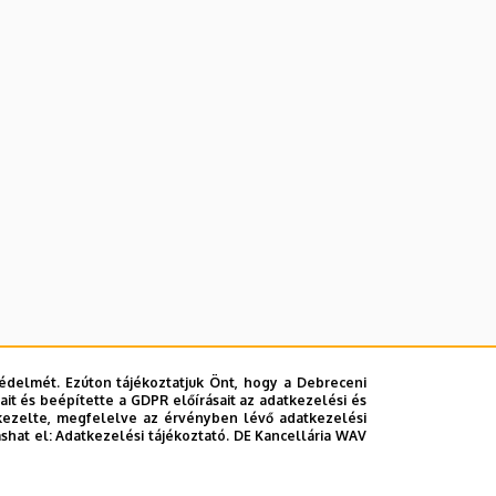
édelmét. Ezúton tájékoztatjuk Önt, hogy a Debreceni
it és beépítette a GDPR előírásait az adatkezelési és
kezelte, megfelelve az érvényben lévő adatkezelési
ashat el:
Adatkezelési tájékoztató.
DE Kancellária WAV