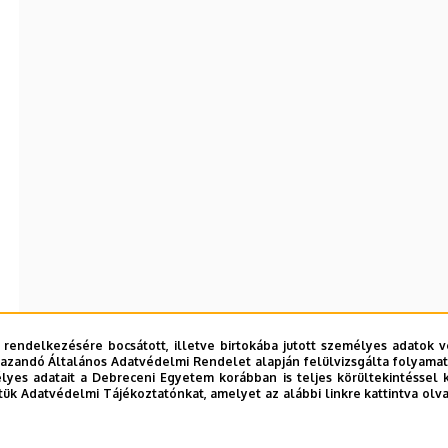
 rendelkezésére bocsátott, illetve birtokába jutott személyes adatok v
azandó Általános Adatvédelmi Rendelet alapján felülvizsgálta folyamata
yes adatait a Debreceni Egyetem korábban is teljes körültekintéssel 
tük Adatvédelmi Tájékoztatónkat, amelyet az alábbi linkre kattintva olv