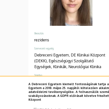
Beosztás
rezidens
Szervezeti egység
Debreceni Egyetem, DE Klinikai Központ
(DEKK), Egészségügyi Szolgáltató
Egységek, Klinikák, Neurológiai Klinika
Telefon
+36 52 252 341
/
56324
A Debreceni Egyetem kiemelt fontosságúnak tartja a
Egyetem a 2018. május 25. napjától kötelezően alkalm
Cím
adatvédelmi tevékenységébe. A felhasználók személ
szabályozásoknak. A GDPR előírásait követve frissítet
4032 Debrecen Móricz Zsigmond körút
Központ
22