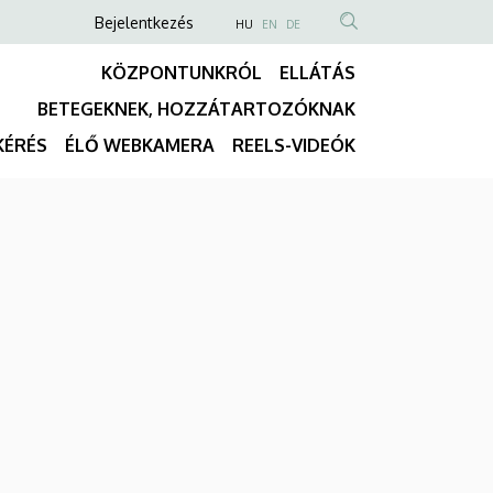
Anonim
NYELVVÁLASZTÓ
Bejelentkezés
HU
EN
DE
TARTALOM
Felhasználói
KÖZPONTUNKRÓL
ELLÁTÁS
KERESÉSE
fiók
BETEGEKNEK, HOZZÁTARTOZÓKNAK
menüje
Fő
KÉRÉS
ÉLŐ WEBKAMERA
REELS-VIDEÓK
navigáció