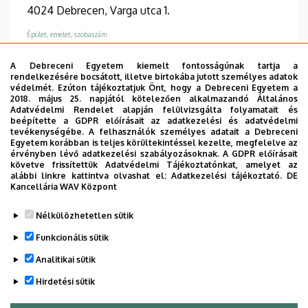
4024 Debrecen, Varga utca 1.
Épület, emelet, szobaszám
Pszichiátriai és Pszichoterápiás Klinika - Gondozó
A Debreceni Egyetem kiemelt fontosságúnak tartja a
1., 1. emelet, 107
rendelkezésére bocsátott, illetve birtokába jutott személyes adatok
védelmét. Ezúton tájékoztatjuk Önt, hogy a Debreceni Egyetem a
2018. május 25. napjától kötelezően alkalmazandó Általános
Adatvédelmi Rendelet alapján felülvizsgálta folyamatait és
beépítette a GDPR előírásait az adatkezelési és adatvédelmi
tevékenységébe. A felhasználók személyes adatait a Debreceni
Információk
Egyetem korábban is teljes körültekintéssel kezelte, megfelelve az
érvényben lévő adatkezelési szabályozásoknak. A GDPR előírásait
követve frissítettük Adatvédelmi Tájékoztatónkat, amelyet az
Végzettség
Szakvizsga
alábbi linkre kattintva olvashat el:
Adatkezelési tájékoztató.
DE
általános orvos
pszichiátria
Kancellária WAV Központ
Nélkülözhetetlen sütik
Funkcionális sütik
Analitikai sütik
Hirdetési sütik