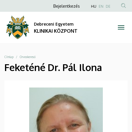
|
Ugrás
Anonim
NYELVVÁLAS
Bejelentkezés
HU
EN
DE
a
TAR
Felhasználói
KLINIKAI
tartalomra
KER
fiók
Debreceni Egyetem
KÖZPONT
menüje
KLINIKAI KÖZPONT
Morzsa
Címlap
Orvoskereső
Feketéné Dr. Pál Ilona