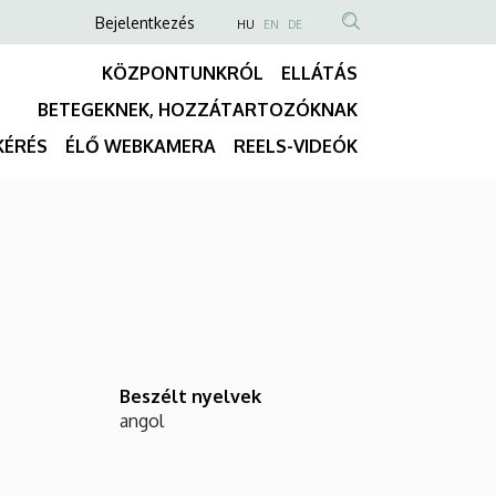
Anonim
NYELVVÁLASZTÓ
Bejelentkezés
HU
EN
DE
TARTALOM
Felhasználói
KÖZPONTUNKRÓL
ELLÁTÁS
KERESÉSE
fiók
BETEGEKNEK, HOZZÁTARTOZÓKNAK
menüje
Fő
KÉRÉS
ÉLŐ WEBKAMERA
REELS-VIDEÓK
navigáció
Beszélt nyelvek
angol