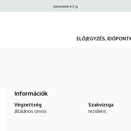
Felső
Szervezetek A-Z-ig
navigáció
ELŐJEGYZÉS, IDŐPONT
Információk
Végzettség
Szakvizsga
általános orvos
rezidens