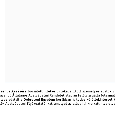
 rendelkezésére bocsátott, illetve birtokába jutott személyes adatok v
azandó Általános Adatvédelmi Rendelet alapján felülvizsgálta folyamata
yes adatait a Debreceni Egyetem korábban is teljes körültekintéssel 
tük Adatvédelmi Tájékoztatónkat, amelyet az alábbi linkre kattintva olv