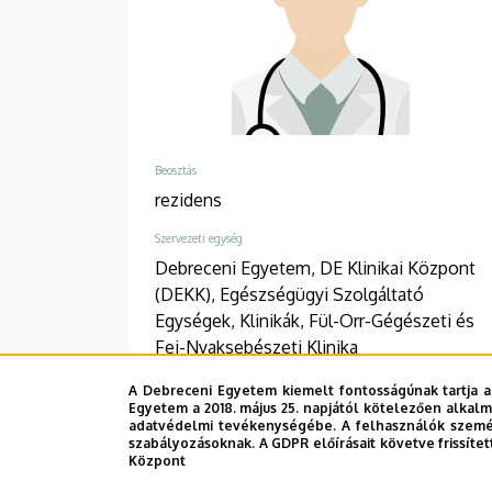
Beosztás
rezidens
Szervezeti egység
Debreceni Egyetem, DE Klinikai Központ
(DEKK), Egészségügyi Szolgáltató
Egységek, Klinikák, Fül-Orr-Gégészeti és
Fej-Nyaksebészeti Klinika
Telefon
A Debreceni Egyetem kiemelt fontosságúnak tartja a
Egyetem a 2018. május 25. napjától kötelezően alkalm
+36 52 511 777
/
1185
adatvédelmi tevékenységébe. A felhasználók személ
szabályozásoknak. A GDPR előírásait követve frissítet
Cím
Központ
4031 Debrecen, Bartók Béla út 2-26.