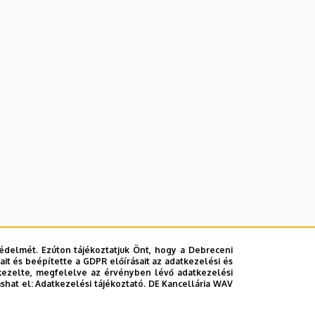
édelmét. Ezúton tájékoztatjuk Önt, hogy a Debreceni
it és beépítette a GDPR előírásait az adatkezelési és
kezelte, megfelelve az érvényben lévő adatkezelési
ashat el:
Adatkezelési tájékoztató.
DE Kancellária WAV